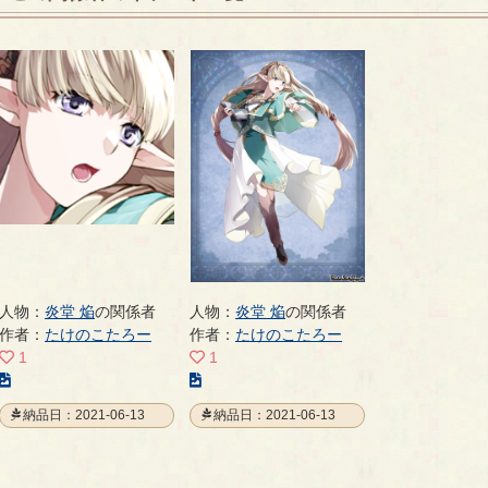
人物：
炎堂 焔
の関係者
人物：
炎堂 焔
の関係者
作者：
たけのこたろー
作者：
たけのこたろー
1
1
こ
こ
の
の
納品日：2021-06-13
納品日：2021-06-13
イ
イ
ラ
ラ
ス
ス