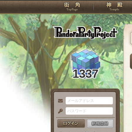
TOP
Pando
1337
メ
ー
パ
ル
ス