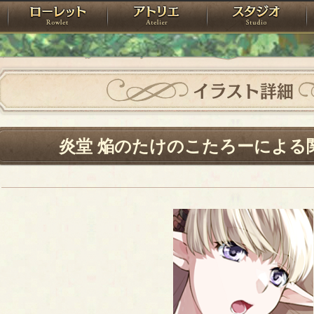
神殿
ローレット
アトリエ
raPartyProject
イラスト詳細
炎堂 焔のたけのこたろーによる