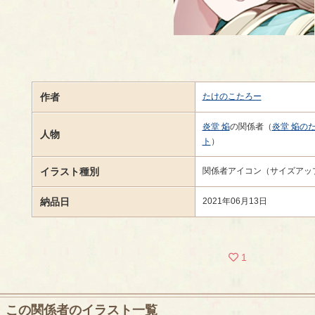
作者
たけのこたろー
炎堂 焔
の関係者（
炎堂 焔の
人物
ト
）
イラスト種別
関係者アイコン（サイズアッ
納品日
2021年06月13日
1
この関係者のイラスト一覧