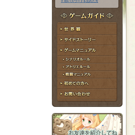
※ ID/パスワードを忘れた方
ア
ワ
ド
ー
レ
ド
ゲームガイド
ス
世界観
サイドストーリー
ゲームマニュアル
シナリオルール
アトリエルール
戦闘マニュアル
初めての方へ
お問い合わせ