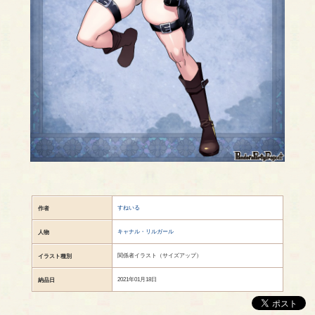
すねいる
作者
キャナル・リルガール
人物
関係者イラスト（サイズアップ）
イラスト種別
2021年01月18日
納品日