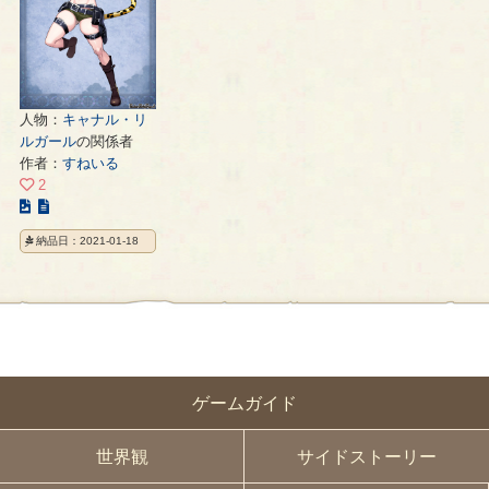
人物：
キャナル・リ
ルガール
の関係者
作者：
すねいる
2
こ
の
納品日：2021-01-18
イ
ラ
ス
ト
の
ペ
ー
ゲームガイド
ジ
世界観
サイドストーリー