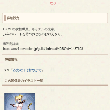
2
詳細設定
EAMDの女性職員、キャナルの先輩。
少年のハートを持つおとなのおねえさん。
※設定詳細
https://rev1.reversion.jp/guild/1/thread/4058?id=1487608
挿絵情報
ＳＳ『
乙女の汗は甘やかで
』
この関係者のイラスト一覧