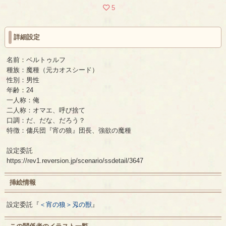
5
詳細設定
名前：ベルトゥルフ
種族：魔種（元カオスシード）
性別：男性
年齢：24
一人称：俺
二人称：オマエ、呼び捨て
口調：だ、だな、だろう？
特徴：傭兵団『宵の狼』団長、強欲の魔種
設定委託
https://rev1.reversion.jp/scenario/ssdetail/3647
挿絵情報
設定委託『
＜宵の狼＞刄の獣
』