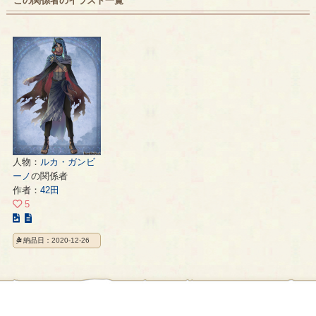
この関係者のイラスト一覧
人物：
ルカ・ガンビ
ーノ
の関係者
作者：
42田
5
こ
の
納品日：2020-12-26
イ
ラ
ス
ト
の