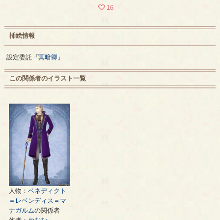
16
挿絵情報
設定委託『
冥暗卿
』
この関係者のイラスト一覧
人物：
ベネディクト
＝レベンディス＝マ
ナガルム
の関係者