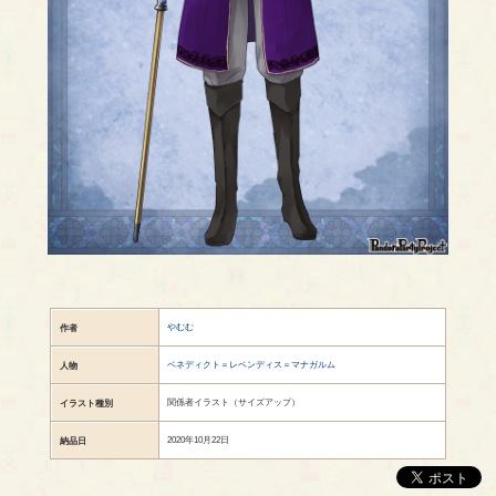
やむむ
作者
ベネディクト＝レベンディス＝マナガルム
人物
関係者イラスト（サイズアップ）
イラスト種別
2020年10月22日
納品日