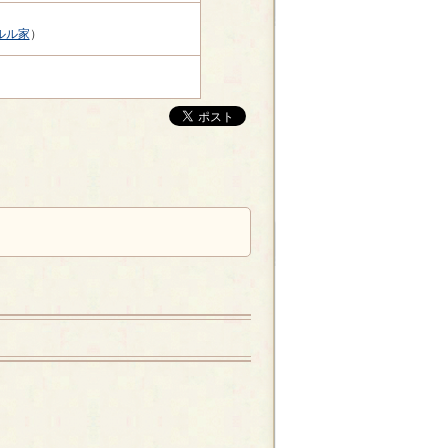
ルル家
）