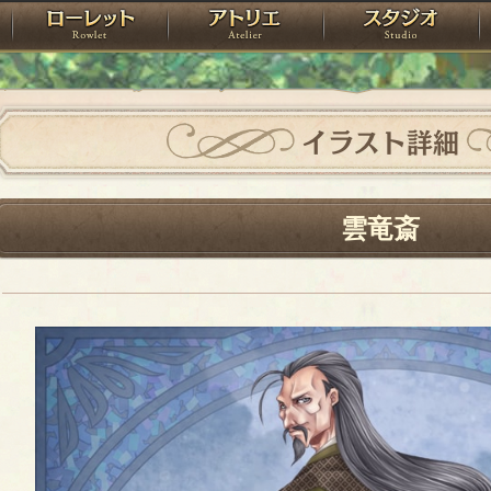
神殿
ローレット
アトリエ
raPartyProject
イラスト詳細
雲竜斎