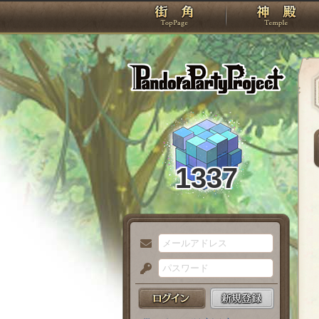
TOP
Pando
1337
メ
ー
パ
ル
ス