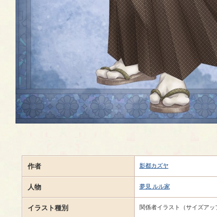
作者
影都カズヤ
人物
夢見 ルル家
イラスト種別
関係者イラスト（サイズアッ