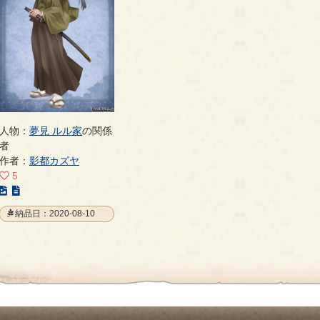
人物：
夢見 ルル家
の関係
者
作者：
影都カズヤ
5
こ
の
納品日：2020-08-10
イ
ラ
ス
ト
の
ペ
ー