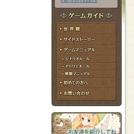
※ ID/パスワードを忘れた方
ア
ワ
ド
ー
レ
ド
ゲームガイド
ス
世界観
サイドストーリー
ゲームマニュアル
シナリオルール
アトリエルール
戦闘マニュアル
初めての方へ
お問い合わせ