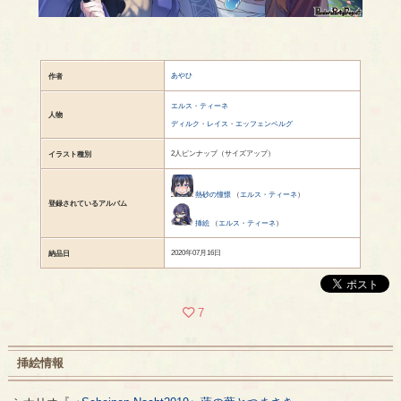
あやひ
作者
エルス・ティーネ
人物
ディルク・レイス・エッフェンベルグ
2人ピンナップ（サイズアップ）
イラスト種別
熱砂の憧憬
（
エルス・ティーネ
）
登録されているアルバム
挿絵
（
エルス・ティーネ
）
2020年07月16日
納品日
7
挿絵情報