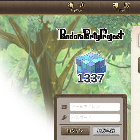
TOP
Pando
1337
メ
ー
パ
ル
ス