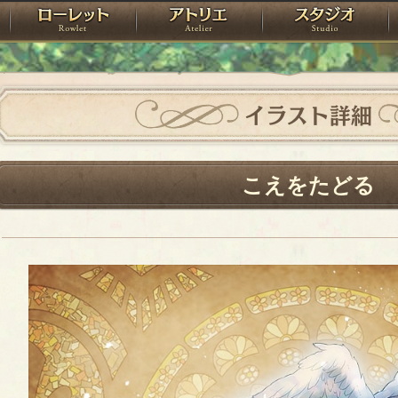
神殿
ローレット
アトリエ
raPartyProject
イラスト詳細
こえをたどる