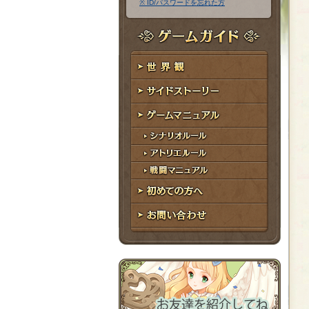
※ ID/パスワードを忘れた方
ア
ワ
ド
ー
レ
ド
ゲームガイド
ス
世界観
サイドストーリー
ゲームマニュアル
シナリオルール
アトリエルール
戦闘マニュアル
初めての方へ
お問い合わせ