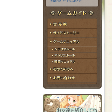
※ ID/パスワードを忘れた方
ア
ワ
ド
ー
レ
ド
ゲームガイド
ス
世界観
サイドストーリー
ゲームマニュアル
シナリオルール
アトリエルール
戦闘マニュアル
初めての方へ
お問い合わせ