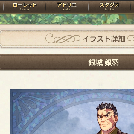
神殿
ローレット
アトリエ
raPartyProject
イラスト詳細
銀城 銀羽