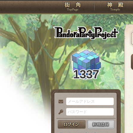
TOP
Pando
1337
メ
ー
パ
ル
ス