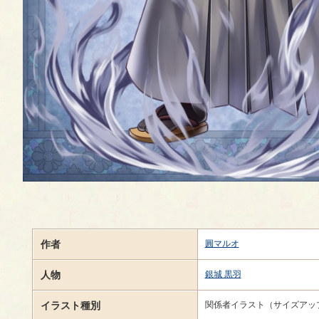
作者
圓マルオ
人物
銀城 黒羽
イラスト種別
関係者イラスト（サイズアッ