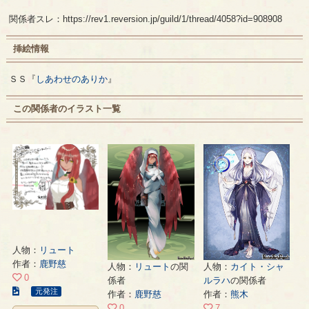
関係者スレ：https://rev1.reversion.jp/guild/1/thread/4058?id=908908
挿絵情報
ＳＳ『
しあわせのありか
』
この関係者のイラスト一覧
人物：
リュート
作者：
鹿野慈
人物：
リュート
の関
人物：
カイト・シャ
0
係者
ルラハ
の関係者
こ
元発注
作者：
鹿野慈
作者：
熊木
の
0
7