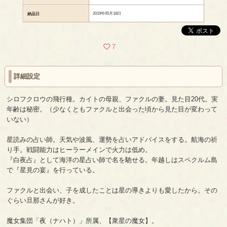
2019年05月18日
納品日
7
詳細設定
シロフクロウの飛行種。カイトの母親、ファクルの妻。見た目20代。実
年齢は秘密。（少なくともファクルと出会った頃から見た目が変わって
いない）
星読みの占い師。天気や波風、運勢を占いアドバイスをする。航海の祈
り手。戦闘能力はヒーラーメインで火力は低め。
『白夜占』として海洋の星占い師で名を馳せる。年越しはスペクルム島
で『星見の宴』を行っている。
ファクルと出会い、子を成したことは星の導きよりも愛したから。その
ぐらい旦那さんが好き。
魔女集団「夜（ナハト）」所属、【衆星の魔女】。