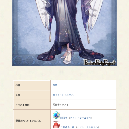
熊木
作者
カイト・シャルラハ
人物
関係者イラスト
イラスト種別
関係者
（
カイト・シャルラハ
）
登録されているアルバム
とりさん一家
（
カイト・シャルラハ
）