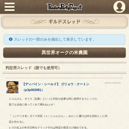
PandoraPartyProject
ギルドスレッド
スレッドの一部のみを抽出して表示しています。
異世界オークの米農園
判定用スレッド（誰でも使用可）
[2024-02-12 08:32:00]
【
ディバイン・シールド
】
ゴリョウ
・
クートン
（
p3p002081
）
じゃんけん、ダイス（乱数）といった判定が必要な時に使用するスレッドだ。
誰でも自由に使ってくれて構わねぇぜ！
『（シナリオ名）ダイス判定（ｏｒじゃんけん）』みたいに書けば何を目的とした判
定か分かるし、
レスの右上の年月日時をクリックすれば特定の発言だけ抽出できる。