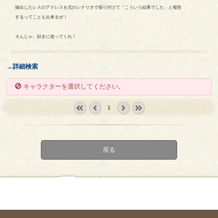
抽出したレスのアドレスを元のシナリオで張り付けて「こういう結果でした」と報告
するってことも出来るぜ！
そんじゃ、好きに使ってくれ！
→詳細検索
キャラクターを選択してください。
1
« first
‹
next ›
last »
prev
戻る