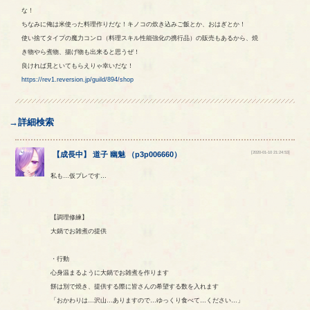
な！
ちなみに俺は米使った料理作りだな！キノコの炊き込みご飯とか、おはぎとか！
使い捨てタイプの魔力コンロ（料理スキル性能強化の携行品）の販売もあるから、焼
き物やら煮物、揚げ物も出来ると思うぜ！
良ければ見といてもらえりゃ幸いだな！
https://rev1.reversion.jp/guild/894/shop
→詳細検索
[2020-01-10 21:24:53]
【
成長中
】
道子
幽魅
（
p3p006660
）
私も…仮プレです…
【調理修練】
大鍋でお雑煮の提供
・行動
心身温まるように大鍋でお雑煮を作ります
餅は別で焼き、提供する際に皆さんの希望する数を入れます
「おかわりは…沢山…ありますので…ゆっくり食べて…ください…」