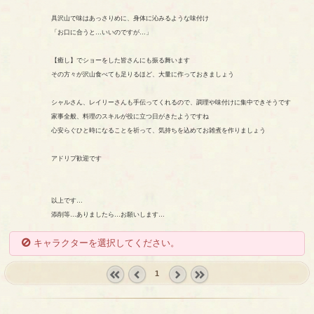
具沢山で味はあっさりめに、身体に沁みるような味付け
「お口に合うと…いいのですが…」
【癒し】でショーをした皆さんにも振る舞います
その方々が沢山食べても足りるほど、大量に作っておきましょう
シャルさん、レイリーさんも手伝ってくれるので、調理や味付けに集中できそうです
家事全般、料理のスキルが役に立つ日がきたようですね
心安らぐひと時になることを祈って、気持ちを込めてお雑煮を作りましょう
アドリブ歓迎です
以上です…
添削等…ありましたら…お願いします…
キャラクターを選択してください。
1
« first
‹
next ›
last »
prev