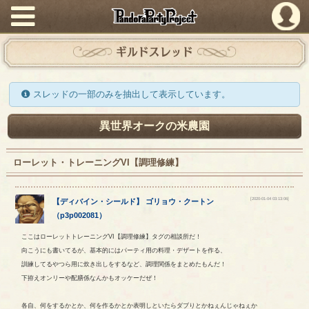
PandoraPartyProject
ギルドスレッド
スレッドの一部のみを抽出して表示しています。
異世界オークの米農園
ローレット・トレーニングVI【調理修練】
[2020-01-04 03:13:06]
【
ディバイン・シールド
】
ゴリョウ
・
クートン
（
p3p002081
）
ここはローレットトレーニングVI【調理修練】タグの相談所だ！
向こうにも書いてるが、基本的にはパーティ用の料理・デザートを作る、
訓練してるやつら用に炊き出しをするなど、調理関係をまとめたもんだ！
下拵えオンリーや配膳係なんかもオッケーだぜ！
各自、何をするかとか、何を作るかとか表明しといたらダブりとかねぇんじゃねぇか