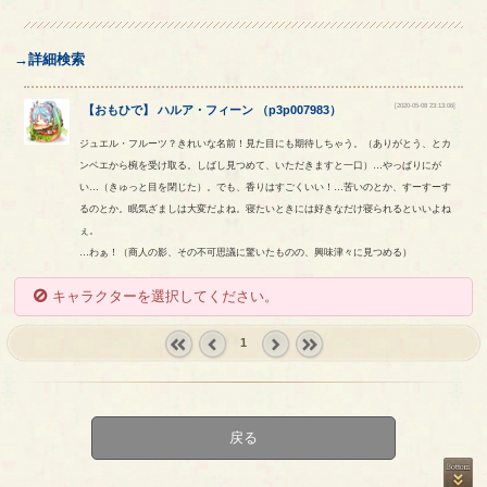
→詳細検索
[2020-05-08 23:13:06]
【
おもひで
】
ハルア
・
フィーン
（
p3p007983
）
ジュエル・フルーツ？きれいな名前！見た目にも期待しちゃう。（ありがとう、とカ
ンベエから椀を受け取る。しばし見つめて、いただきますと一口）…やっぱりにが
い…（きゅっと目を閉じた）。でも、香りはすごくいい！…苦いのとか、すーすーす
るのとか。眠気ざましは大変だよね。寝たいときには好きなだけ寝られるといいよね
ぇ。
…わぁ！（商人の影、その不可思議に驚いたものの、興味津々に見つめる）
キャラクターを選択してください。
1
« first
‹
next ›
last »
prev
戻る