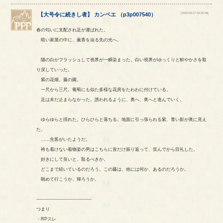
[2020-04-27 03:25:08]
【
大号令に続きし者
】
カンベエ
（
p3p007540
）
春の匂いに支配され足が運ばれた。
暗い家屋の中に、薫香を辿る先の光へ。
陽の白がフラッシュして視界が一瞬染まった。白い視界がゆっくりと鮮やかさを取
り戻していった。
紫の花畑。藤の園。
一尺から三尺。葡萄にも似た多様な花房をたわわに付けている。
足は未だ止まらなかった。誘われるように、奥へ、奥へと進んでいく。
ゆらゆらと揺れた。ひらひらと落ちる。地面に引っ張られる紫、青い影が奥に見え
た。
……先客がいたようだ。
袴も着けない着物姿の男はこちらに首だけ振り返って、笑んでから目礼した。
好きにして良いと、取るべきか。
どこまで続いているのだろう。この藤は。他には何か、あるのだろうか。
眺めて行こうか、帰ろうか。
-------------------------------------
つまり
・RPスレ