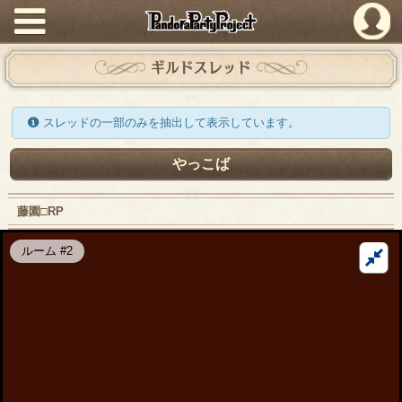
PandoraPartyProject
ギルドスレッド
スレッドの一部のみを抽出して表示しています。
やっこば
藤園□RP
ルーム #2