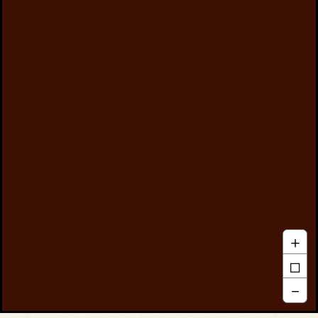
＋
□
－