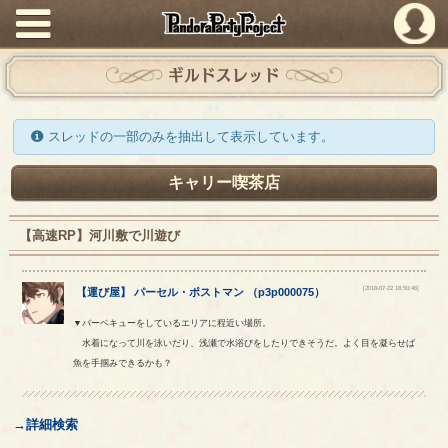
PandoraPartyProject
ギルドスレッド
スレッドの一部のみを抽出して表示しています。
キャリー喫茶店
【高速RP】河川敷で川遊び
[2018-07-22 18:50:46]
【
運び屋
】
パーセル
・
ポストマン
（
p3p000075
）
▼バーベキューをしているエリアに程近い場所。
水着になって川を泳いだり、浅瀬で水浴びをしたりできそうだ。よく目を凝らせば
魚を手掴みできるかも？
→詳細検索