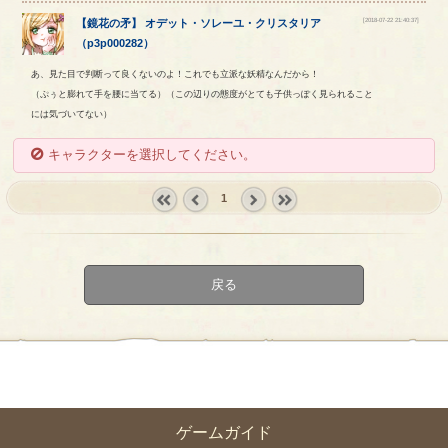
[2018-07-22 21:40:37]
【
鏡花の矛
】
オデット
・
ソレーユ
・
クリスタリア
（
p3p000282
）
あ、見た目で判断って良くないのよ！これでも立派な妖精なんだから！
（ぷぅと膨れて手を腰に当てる）（この辺りの態度がとても子供っぽく見られること
には気づいてない）
キャラクターを選択してください。
1
« first
‹
next ›
last »
prev
戻る
ゲームガイド