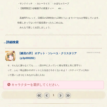
・サンドイッチ ・カレーライス ・かぼちゃスープ
・【期間限定】砂糖菓子の茶葉ティー etc...
高速RPスレッド。日曜日の20時頃から23時ぐらいまでパーセルが常駐しています。
快復しきってないので返信遅かったらごめんね。
みんなで楽しくお話しましょう。
→詳細検索
[2018-02-11 20:29:10]
【
鏡花の矛
】
オデット
・
ソレーユ
・
クリスタリア
（
p3p000282
）
そ、そんなに謝らなくても……（店の中に入っていく様を苦笑と共に見守り）
って、ふん！私は誰かのポケットに入るほど小さくないわよ！（スティーブンに向か
って思いっきりむくれながら店に入る）
キャラクターを選択してください。
1
« first
‹
next ›
last »
prev