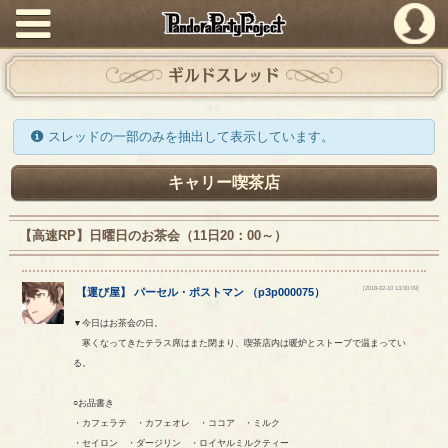
PandoraPartyProject
ギルドスレッド
スレッドの一部のみを抽出して表示しています。
キャリー喫茶店
【高速RP】日曜日のお茶会（11日20：00～）
[2018-02-10 13:00:09]
【
運び屋
】
パーセル
・
ポストマン
（
p3p000075
）
▼今日はお茶会の日。
寒くなってきたテラス席はまた閉まり、喫茶店内は暖炉とストーブで温まってい
る。
○お品書き
・カフェラテ ・カフェオレ ・ココア ・ミルク
・セイロン ・ダージリン ・ロイヤルミルクティー