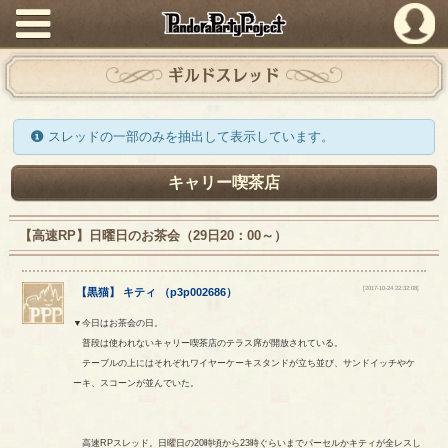
PandoraPartyProject
ギルドスレッド
スレッドの一部のみを抽出して表示しています。
キャリー喫茶店
【高速RP】日曜日のお茶会（29日20：00～）
[2017-10-24 22:32:08]
【
黒猫
】
キティ
（
p3p002686
）
▼今日はお茶会の日。
普段は使われないキャリー喫茶店のテラス席が開放されている。
テーブルの上にはそれぞれワイヤーケーキスタンドが立ち並び、サンドイッチやケ
ーキ、スコーンが並んでいた。
高速RPスレッド。日曜日の20時頃から23時ぐらいまでパーセルかキティが全レスし