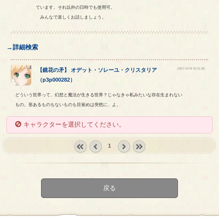
ています。それ以外の日時でも使用可。
みんなで楽しくお話しましょう。
→詳細検索
[2017-10-29 22:21:33]
【
鏡花の矛
】
オデット
・
ソレーユ
・
クリスタリア
（
p3p000282
）
どういう世界って、幻想と魔法が生きる世界？じゃなきゃ私みたいな存在生まれない
もの。形あるものもないものも目覚めは突然に、よ。
キャラクターを選択してください。
1
« first
‹
next ›
last »
prev
戻る