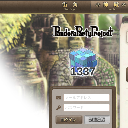
TOP
Pando
1337
メ
ー
パ
ル
ス