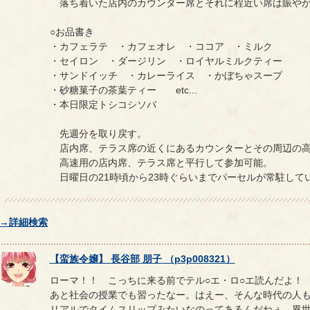
落ち着いた店内のカウンター席とそれに程近い席は賑や
○お品書き
・カフェラテ ・カフェオレ ・ココア ・ミルク
・セイロン ・ダージリン ・ロイヤルミルクティー
・サンドイッチ ・カレーライス ・かぼちゃスープ
・砂糖菓子の茶葉ティー etc...
・本日限定トシコシソバ
先週分を取り戻す。
店内席、テラス席の近くにあるカウンターとその周辺の高
高速用の店内席、テラス席と平行して参加可能。
日曜日の21時頃から23時ぐらいまでパーセルが常駐して
→詳細検索
【
蛮族令嬢
】
長谷部
朋子
（
p3p008321
）
ローマ！！ こっちに来る前でテル○エ・ロ○エ読んだよ！
あと社会の授業でも習ったなー。はえー、そんな時代の人
リアルでタイムスリップみたいなのってあるんだねぇ、異