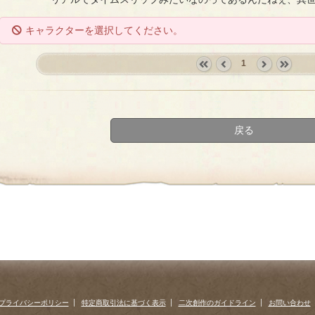
キャラクターを選択してください。
1
«
‹
next
last
first
prev
›
»
戻る
プライバシーポリシー
特定商取引法に基づく表示
二次創作のガイドライン
お問い合わせ