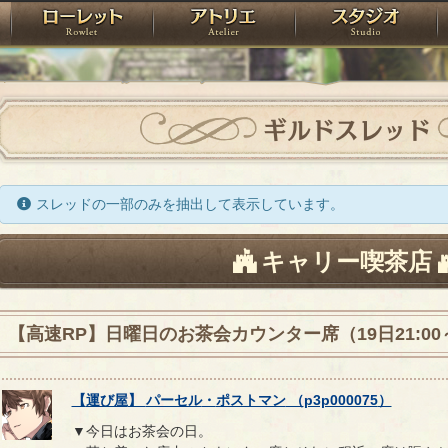
神殿
ローレット
アトリエ
raPartyProject
ギルドスレッド
スレッドの一部のみを抽出して表示しています。
キャリー喫茶店
【高速RP】日曜日のお茶会カウンター席（19日21:00～
【
運び屋
】
パーセル
・
ポストマン
（
p3p000075
）
▼今日はお茶会の日。