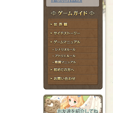
※ ID/パスワードを忘れた方
ア
ワ
ド
ー
レ
ド
ゲームガイド
ス
世界観
サイドストーリー
ゲームマニュアル
シナリオルール
アトリエルール
戦闘マニュアル
初めての方へ
お問い合わせ