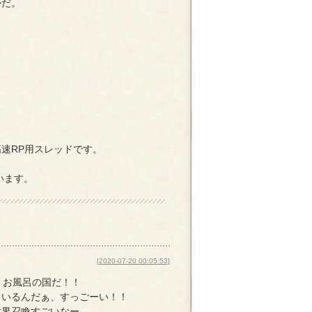
かだ。
速RP用スレッドです。
います。
[2020-07-20 00:05:53]
 お風呂の国だ！！
もいるんだぁ、すっごーい！！
世界召喚すごいなー。