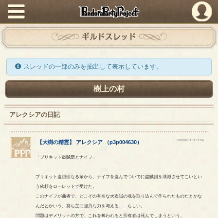
PandoraPartyProject
ギルドスレッド
スレッドの一部のみを抽出して表示しています。
樹上の村
アレクシアの日記
[2018-02-11 11:13:24]
【
大樹の精霊
】
アレクシア
（
p3p004630
）
「ブリキット盗賊団とナイフ」
ブリキット盗賊団なる輩から、ナイフを盗んでついでに盗賊団を壊滅させてこいとい
う依頼をローレットで受けた。
このナイフが曲者で、どこぞの有名な大盗賊の魂を取り込んで作られたものだとかな
んだとかいう。持ち主に強力な力を与える……らしい。
問題はデメリットの方で、これを奪われると所有者は死んでしまうという。