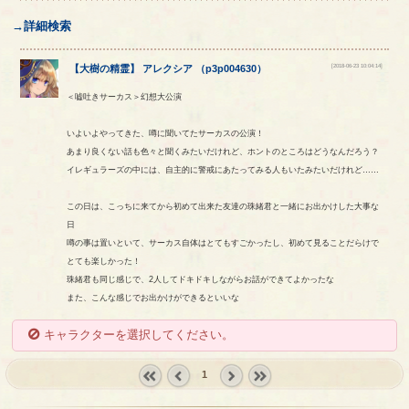
→詳細検索
[2018-06-23 10:04:14]
【
大樹の精霊
】
アレクシア
（
p3p004630
）
＜嘘吐きサーカス＞幻想大公演
いよいよやってきた、噂に聞いてたサーカスの公演！
あまり良くない話も色々と聞くみたいだけれど、ホントのところはどうなんだろう？
イレギュラーズの中には、自主的に警戒にあたってみる人もいたみたいだけれど……
この日は、こっちに来てから初めて出来た友達の珠緒君と一緒にお出かけした大事な
日
噂の事は置いといて、サーカス自体はとてもすごかったし、初めて見ることだらけで
とても楽しかった！
珠緒君も同じ感じで、2人してドキドキしながらお話ができてよかったな
また、こんな感じでお出かけができるといいな
キャラクターを選択してください。
1
« first
‹
next ›
last »