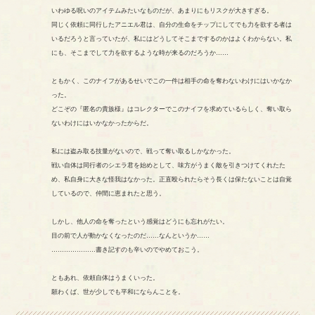
いわゆる呪いのアイテムみたいなものだが、あまりにもリスクが大きすぎる。
同じく依頼に同行したアニエル君は、自分の生命をチップにしてでも力を欲する者は
いるだろうと言っていたが、私にはどうしてそこまでするのかはよくわからない。私
にも、そこまでして力を欲するような時が来るのだろうか……
ともかく、このナイフがあるせいでこの一件は相手の命を奪わないわけにはいかなか
った。
どこぞの『匿名の貴族様』はコレクターでこのナイフを求めているらしく、奪い取ら
ないわけにはいかなかったからだ。
私には盗み取る技量がないので、戦って奪い取るしかなかった。
戦い自体は同行者のシエラ君を始めとして、味方がうまく敵を引きつけてくれたた
め、私自身に大きな怪我はなかった。正直殴られたらそう長くは保たないことは自覚
しているので、仲間に恵まれたと思う。
しかし、他人の命を奪ったという感覚はどうにも忘れがたい。
目の前で人が動かなくなったのだ……なんというか……
…………………書き記すのも辛いのでやめておこう。
ともあれ、依頼自体はうまくいった。
願わくば、世が少しでも平和にならんことを。