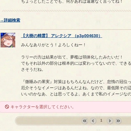
ちょっとしたことでも、何かあれば遠慮なく言ってね！
→詳細検索
【
大樹の精霊
】
アレクシア
（
p3p004630
）
みんなありがとう！よろしくねー！
ラリーの方は結果が出て、夢檻は弱体化したみたいだ！
でもそれ以外の部分は根本的には変わってないので、でき
さそうだね。
『微睡みの果実』対策はもちろんなんだけど、怠惰の冠位っ
厄介そうなイメージはあるんだよね。なので、最低限その
いいのかなあ、とは思ってるよ。あくまで私のイメージな
キャラクターを選択してください。
1
«
‹
next
last