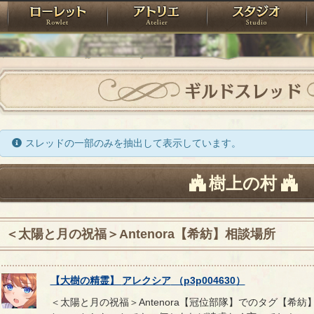
神殿
ローレット
アトリエ
raPartyProject
ギルドスレッド
スレッドの一部のみを抽出して表示しています。
樹上の村
＜太陽と月の祝福＞Antenora【希紡】相談場所
【
大樹の精霊
】
アレクシア
（
p3p004630
）
＜太陽と月の祝福＞Antenora【冠位部隊】でのタグ【希