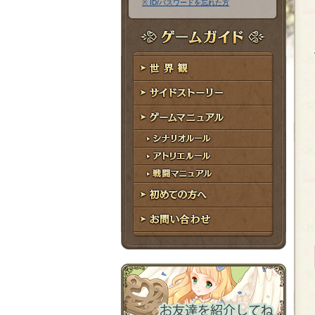
※ ID/パスワードを忘れた方
ア
ワ
ド
ー
レ
ド
ゲームガイド
ス
世界観
サイドストーリー
ゲームマニュアル
シナリオルール
アトリエルール
戦闘マニュアル
初めての方へ
お問い合わせ