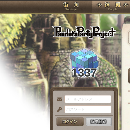
TOP
Pando
1337
メ
ー
パ
ル
ス