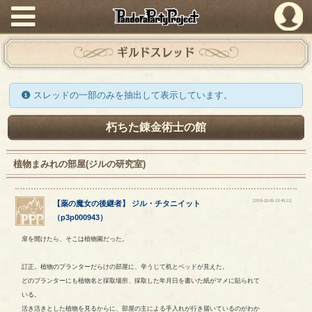
PandoraPartyProject
ギルドスレッド
スレッドの一部のみを抽出して表示しています。
朽ちた錬金術士の館
植物まみれの部屋(ジルの研究室)
[2019-10-05 13:45:11]
【
薬の魔女の後継者
】
ジル
・
チタニイット
（
p3p000943
）
扉を開けたら、そこは植物園だった。
訂正。植物のプランターだらけの部屋に、辛うじて机とベッドが見えた。
どのプランターにも植物名と採取場所、採取した年月日を書いた紙がマメに貼られて
いる。
活き活きとした植物を見るからに、部屋の主による手入れが行き届いているのがわか