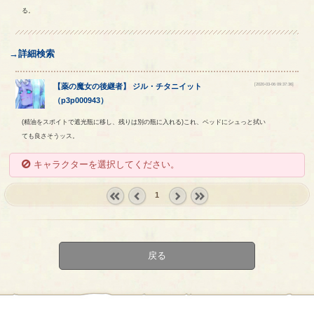
る。
→詳細検索
[2020-03-06 09:37:36]
【
薬の魔女の後継者
】
ジル
・
チタニイット
（
p3p000943
）
(精油をスポイトで遮光瓶に移し、残りは別の瓶に入れる)これ、ベッドにシュっと拭い
ても良さそうッス。
キャラクターを選択してください。
1
« first
‹
next ›
last »
prev
戻る