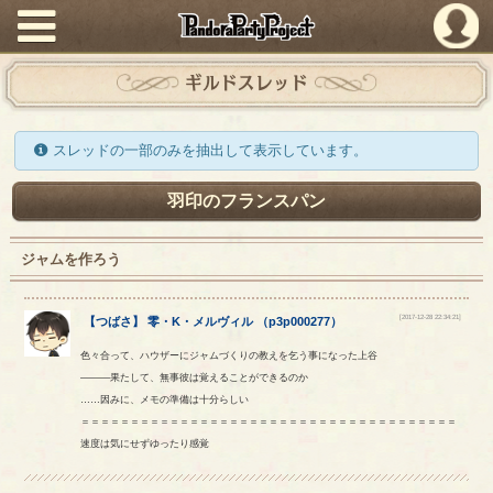
PandoraPartyProject
ギルドスレッド
スレッドの一部のみを抽出して表示しています。
羽印のフランスパン
ジャムを作ろう
[2017-12-28 22:34:21]
【
つばさ
】
零
・
K
・
メルヴィル
（
p3p000277
）
色々合って、ハウザーにジャムづくりの教えを乞う事になった上谷
―――果たして、無事彼は覚えることができるのか
……因みに、メモの準備は十分らしい
＝＝＝＝＝＝＝＝＝＝＝＝＝＝＝＝＝＝＝＝＝＝＝＝＝＝＝＝＝＝＝＝＝＝＝＝＝＝
速度は気にせずゆったり感覚