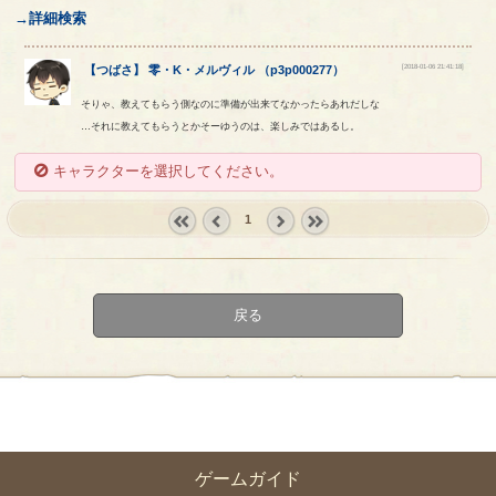
→詳細検索
[2018-01-06 21:41:18]
【
つばさ
】
零
・
K
・
メルヴィル
（
p3p000277
）
そりゃ、教えてもらう側なのに準備が出来てなかったらあれだしな
…それに教えてもらうとかそーゆうのは、楽しみではあるし。
キャラクターを選択してください。
1
« first
‹
next ›
last »
prev
戻る
ゲームガイド