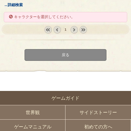
→詳細検索
キャラクターを選択してください。
1
« first
‹
next ›
last »
prev
戻る
ゲームガイド
世界観
サイドストーリー
ゲームマニュアル
初めての方へ