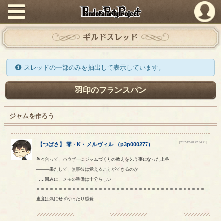
PandoraPartyProject
ギルドスレッド
スレッドの一部のみを抽出して表示しています。
羽印のフランスパン
ジャムを作ろう
[2017-12-28 22:34:21]
【
つばさ
】
零
・
K
・
メルヴィル
（
p3p000277
）
色々合って、ハウザーにジャムづくりの教えを乞う事になった上谷
―――果たして、無事彼は覚えることができるのか
……因みに、メモの準備は十分らしい
＝＝＝＝＝＝＝＝＝＝＝＝＝＝＝＝＝＝＝＝＝＝＝＝＝＝＝＝＝＝＝＝＝＝＝＝＝＝
速度は気にせずゆったり感覚