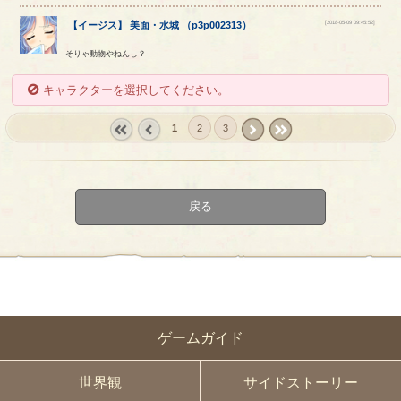
[2018-05-09 09:45:52]
【
イージス
】
美面
・
水城
（
p3p002313
）
そりゃ動物やねんし？
キャラクターを選択してください。
1
2
3
« first
‹
next ›
last »
prev
戻る
ゲームガイド
世界観
サイドストーリー