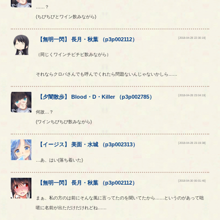
……？
(ちびちびとワイン飲みながら)
[2018-04-28 22:30:19]
【
無明一閃
】
長月
・
秋葉
（
p3p002112
）
（同じくワインチビチビ飲みながら）
それならクロバさんでも呼んでくれたら問題ないんじゃないかしら……
[2018-04-28 23:04:19]
【
夕闇散歩
】
Blood
・
D
・
Killer
（
p3p002785
）
何故…？
(ワインちびちび飲みながら)
[2018-04-28 23:19:38]
【
イージス
】
美面
・
水城
（
p3p002313
）
…あ、はい(落ち着いた)
[2018-04-30 00:01:40]
【
無明一閃
】
長月
・
秋葉
（
p3p002112
）
まぁ、私の方のは前にそんな風に言ってたのを聞いてたから……というのがあって咄
嗟に名前が出ただけだけれどね……