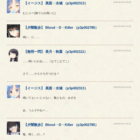
[2018-05-08 02:20:30]
【
イージス
】
美面
・
水城
（
p3p002313
）
むにゃー(撫でられ鳴いた)
[2018-05-08 07:24:40]
【
夕闇散歩
】
Blood
・
D
・
Killer
（
p3p002785
）
鳴い、た……
[2018-05-08 22:52:51]
【
無明一閃
】
長月
・
秋葉
（
p3p002112
）
……鳴いたわね……（なでこなでこ）
さて……そろそろ片づける？
[2018-05-09 00:12:04]
【
イージス
】
美面
・
水城
（
p3p002313
）
鳴いてもいいじゃない、亀だもの、みずき
あ、うんそやねー…
[2018-05-09 07:32:31]
【
夕闇散歩
】
Blood
・
D
・
Killer
（
p3p002785
）
亀、鳴く…の…？