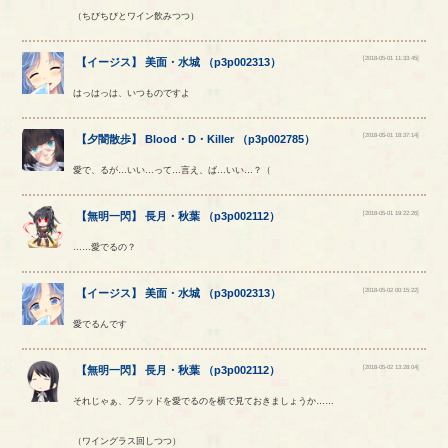
（ちびちびとワイン飲みつつ）
[2018-05-01 11:33:45]
【
イージス
】
美面
・
水城
（
p3p002313
）
はっはっは、いつものですよ
[2018-05-01 18:37:14]
【
夕闇散歩
】
Blood
・
D
・
Killer
（
p3p002785
）
愛で、るが…いい…って…言え、ば…いい…？（
[2018-05-01 19:22:26]
【
無明一閃
】
長月
・
秋葉
（
p3p002112
）
……愛でるの？
[2018-05-02 00:15:22]
【
イージス
】
美面
・
水城
（
p3p002313
）
愛でるんです
[2018-05-02 13:28:04]
【
無明一閃
】
長月
・
秋葉
（
p3p002112
）
それじゃぁ、ブラッドを愛でるのを横で見ておきましょうか……
（ワイングラス回しつつ）