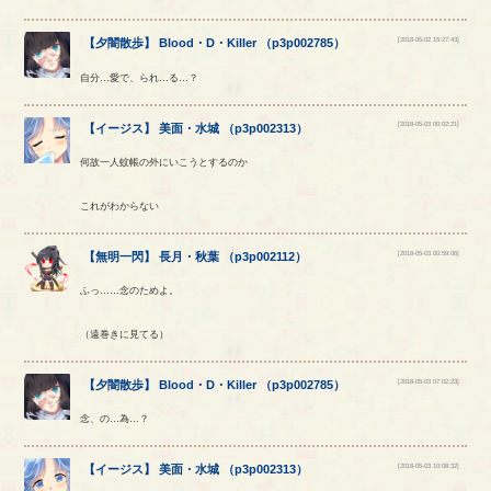
[2018-05-02 15:27:43]
【
夕闇散歩
】
Blood
・
D
・
Killer
（
p3p002785
）
自分…愛で、られ…る…？
[2018-05-03 00:02:21]
【
イージス
】
美面
・
水城
（
p3p002313
）
何故一人蚊帳の外にいこうとするのか
これがわからない
[2018-05-03 00:59:06]
【
無明一閃
】
長月
・
秋葉
（
p3p002112
）
ふっ……念のためよ。
（遠巻きに見てる）
[2018-05-03 07:02:23]
【
夕闇散歩
】
Blood
・
D
・
Killer
（
p3p002785
）
念、の…為…？
[2018-05-03 10:08:32]
【
イージス
】
美面
・
水城
（
p3p002313
）