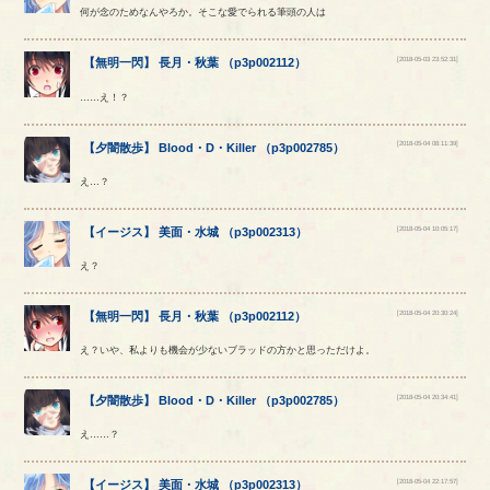
何が念のためなんやろか。そこな愛でられる筆頭の人は
[2018-05-03 23:52:31]
【
無明一閃
】
長月
・
秋葉
（
p3p002112
）
……え！？
[2018-05-04 08:11:39]
【
夕闇散歩
】
Blood
・
D
・
Killer
（
p3p002785
）
え…？
[2018-05-04 10:05:17]
【
イージス
】
美面
・
水城
（
p3p002313
）
え？
[2018-05-04 20:30:24]
【
無明一閃
】
長月
・
秋葉
（
p3p002112
）
え？いや、私よりも機会が少ないブラッドの方かと思っただけよ。
[2018-05-04 20:34:41]
【
夕闇散歩
】
Blood
・
D
・
Killer
（
p3p002785
）
え……？
[2018-05-04 22:17:57]
【
イージス
】
美面
・
水城
（
p3p002313
）