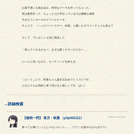
お菓子屋にも頼み込み、特別なケーキを作ってもらった。
実は無理言って、ちょっとだけ手伝っているのは素敵な秘密
大きなワンホールのクリームケーキ。
チョコで、「ハッピーバースデー、秋葉」と書いたホワイトチョコも添えて
そして、プレゼントも別に用意した
「喜んでくれるかなー…まずは驚くやろーけどなー…」
にへらと笑いながら、セッティングを終える
（ということで、秋葉ちゃん誕生日おめでとうスレです。
どなたでもお気軽に来て頂けると嬉しいです、はい）
→詳細検索
[2018-04-24 21:16:52]
【
無明一閃
】
長月
・
秋葉
（
p3p002112
）
食べても胸にいくんじゃないかしら……（ワインを飲みながらぼそり）