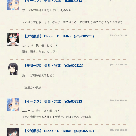
【
イージス
】
美面
・
水城
（
p3p002313
）
や、うちの場合身長あるから、あるから
それはさておき、もう、ほんま、愛でさせろって欲求しか出てこなくなるんですが
[2018-04-28 00:31:34]
【
夕闇散歩
】
Blood
・
D
・
Killer
（
p3p002785
）
これ、で…我、慢…して…？
萌え、萌え…きゅ、ん…♡（
[2018-04-28 12:51:40]
【
無明一閃
】
長月
・
秋葉
（
p3p002112
）
あ……水城が萌えてしまう……
（生暖かい視線）
[2018-04-28 14:08:30]
【
イージス
】
美面
・
水城
（
p3p002313
）
…よーし、待て、落ち着こうか。
それで我慢できる人間をまず呼べ。話はそれからだ(真顔)
[2018-04-28 20:12:09]
【
夕闇散歩
】
Blood
・
D
・
Killer
（
p3p002785
）