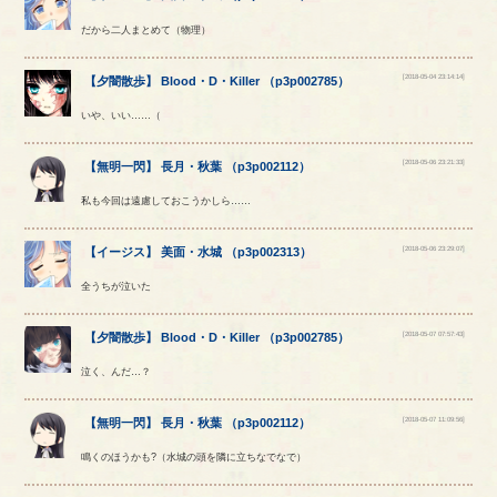
だから二人まとめて（物理）
[2018-05-04 23:14:14]
【
夕闇散歩
】
Blood
・
D
・
Killer
（
p3p002785
）
いや、いい……（
[2018-05-06 23:21:33]
【
無明一閃
】
長月
・
秋葉
（
p3p002112
）
私も今回は遠慮しておこうかしら……
[2018-05-06 23:29:07]
【
イージス
】
美面
・
水城
（
p3p002313
）
全うちが泣いた
[2018-05-07 07:57:43]
【
夕闇散歩
】
Blood
・
D
・
Killer
（
p3p002785
）
泣く、んだ…？
[2018-05-07 11:09:56]
【
無明一閃
】
長月
・
秋葉
（
p3p002112
）
鳴くのほうかも?（水城の頭を隣に立ちなでなで）