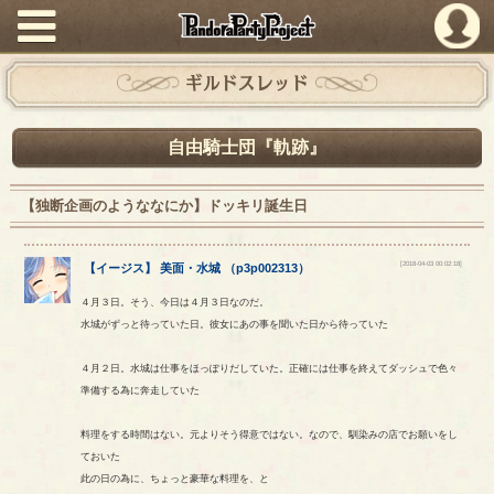
PandoraPartyProject
ギルドスレッド
自由騎士団『軌跡』
【独断企画のようななにか】ドッキリ誕生日
[2018-04-03 00:02:18]
【
イージス
】
美面
・
水城
（
p3p002313
）
４月３日。そう、今日は４月３日なのだ。
水城がずっと待っていた日。彼女にあの事を聞いた日から待っていた
４月２日。水城は仕事をほっぽりだしていた。正確には仕事を終えてダッシュで色々
準備する為に奔走していた
料理をする時間はない。元よりそう得意ではない。なので、馴染みの店でお願いをし
ておいた
此の日の為に、ちょっと豪華な料理を、と