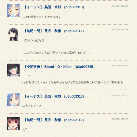
[2018-04-24 23:58:40]
【
イージス
】
美面
・
水城
（
p3p002313
）
…それ秋葉ちゃんもそやよね？
[2018-04-26 03:16:39]
【
無明一閃
】
長月
・
秋葉
（
p3p002112
）
（ワインちびちび）
……どちらかといえばブラッドの方な気がするけど……
[2018-04-26 07:45:21]
【
夕闇散歩
】
Blood
・
D
・
Killer
（
p3p002785
）
……？
(ちびちびと食べれそうなものからちびちびと小動物みたいに食べつつ小首を傾げ)
[2018-04-26 10:11:11]
【
イージス
】
美面
・
水城
（
p3p002313
）
二人ともでＦＡ
[2018-04-27 12:57:27]
【
無明一閃
】
長月
・
秋葉
（
p3p002112
）
え?