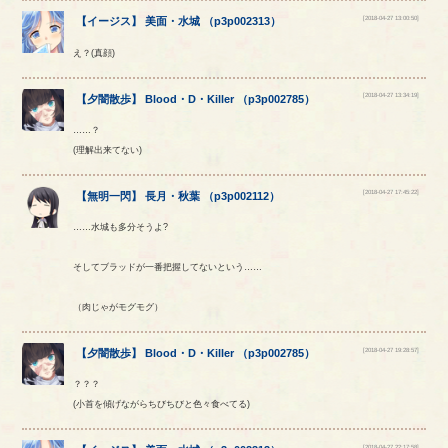
[2018-04-27 13:00:50]
【
イージス
】
美面
・
水城
（
p3p002313
）
え？(真顔)
[2018-04-27 13:34:19]
【
夕闇散歩
】
Blood
・
D
・
Killer
（
p3p002785
）
……？
(理解出来てない)
[2018-04-27 17:45:22]
【
無明一閃
】
長月
・
秋葉
（
p3p002112
）
……水城も多分そうよ?
そしてブラッドが一番把握してないという……
（肉じゃがモグモグ）
[2018-04-27 19:28:57]
【
夕闇散歩
】
Blood
・
D
・
Killer
（
p3p002785
）
？？？
(小首を傾げながらちびちびと色々食べてる)
[2018-04-27 22:17:58]