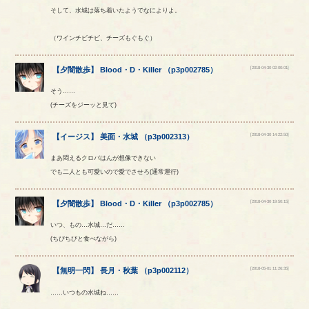
そして、水城は落ち着いたようでなによりよ。
（ワインチビチビ、チーズもぐもぐ）
[2018-04-30 02:00:01]
【
夕闇散歩
】
Blood
・
D
・
Killer
（
p3p002785
）
そう……
(チーズをジーッと見て)
[2018-04-30 14:22:50]
【
イージス
】
美面
・
水城
（
p3p002313
）
まあ悶えるクロバはんが想像できない
でも二人とも可愛いので愛でさせろ(通常運行)
[2018-04-30 19:50:15]
【
夕闇散歩
】
Blood
・
D
・
Killer
（
p3p002785
）
いつ、もの…水城…だ……
(ちびちびと食べながら)
[2018-05-01 11:26:35]
【
無明一閃
】
長月
・
秋葉
（
p3p002112
）
……いつもの水城ね……