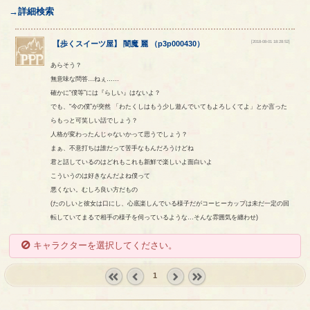
→詳細検索
[2018-08-01 18:28:52]
【
歩くスイーツ屋
】
闇魔
麗
（
p3p000430
）
あらそう？
無意味な問答…ねぇ……
確かに“僕等”には『らしい』はないよ？
でも、“今の僕”が突然 「わたくしはもう少し遊んでいてもよろしくてよ」とか言った
らもっと可笑しい話でしょう？
人格が変わったんじゃないかって思うでしょう？
まぁ、不意打ちは誰だって苦手なもんだろうけどね
君と話しているのはどれもこれも新鮮で楽しいよ面白いよ
こういうのは好きなんだよね僕って
悪くない。むしろ良い方だもの
(たのしいと彼女は口にし、心底楽しんでいる様子だがコーヒーカップは未だ一定の回
転していてまるで相手の様子を伺っているような…そんな雰囲気を纏わせ)
キャラクターを選択してください。
1
« first
‹
next ›
last »
prev