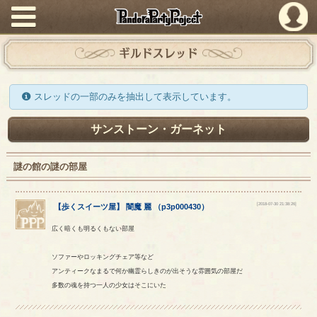
PandoraPartyProject
ギルドスレッド
スレッドの一部のみを抽出して表示しています。
サンストーン・ガーネット
謎の館の謎の部屋
[2018-07-30 21:38:26]
【
歩くスイーツ屋
】
闇魔
麗
（
p3p000430
）
広く暗くも明るくもない部屋
ソファーやロッキングチェア等など
アンティークなまるで何か幽霊らしきのが出そうな雰囲気の部屋だ
多数の魂を持つ一人の少女はそこにいた