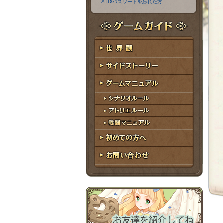
※ ID/パスワードを忘れた方
ア
ワ
ド
ー
レ
ド
ゲームガイド
ス
世界観
サイドストーリー
ゲームマニュアル
シナリオルール
アトリエルール
戦闘マニュアル
初めての方へ
お問い合わせ