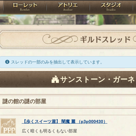
神殿
ローレット
アトリエ
raPartyProject
ギルドスレッド
スレッドの一部のみを抽出して表示しています。
サンストーン・ガーネ
謎の館の謎の部屋
【
歩くスイーツ屋
】
闇魔
麗
（
p3p000430
）
広く暗くも明るくもない部屋