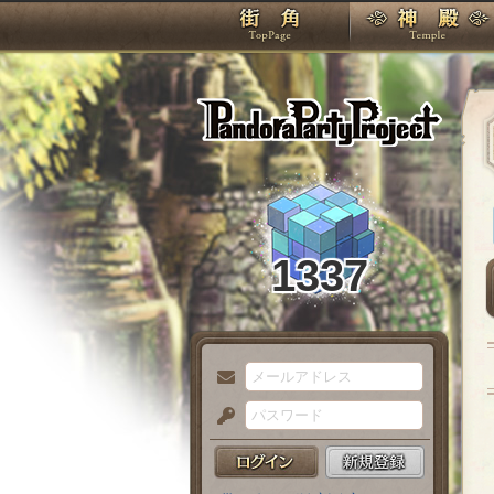
TOP
Pando
1337
メ
ー
パ
ル
ス