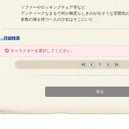
ソファーやロッキングチェア等など
アンティークなまるで何か幽霊らしきのが出そうな雰囲気
多数の魂を持つ一人の少女はそこにいた
→詳細検索
キャラクターを選択してください。
1
«
‹
next
last
first
prev
›
»
戻る