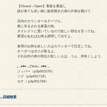
【Closed→Open】看板を裏返し
誰が来ても良い様に観音開きの扉の片側を開けて
店内のカウンター＆テーブル。
奥に吊るされる家畜の肉。
ダイレクトに置いているので欲しい部位を言ってね。
要望があればお肉も調理して出すよ。
食用のお肉を欲しい人はカウンターで注文してね。
オーダーはボクが取るよ。
それ以外の肉や部位が欲しい人は…うん、仲良くしよう。
｡.:♦♥♦:.｡Clerk｡.:♦♥♦:.｡
ジッパー（p3p001570）
ソグ（p3p001718）
セナ（ p3p001768）
→詳細検索