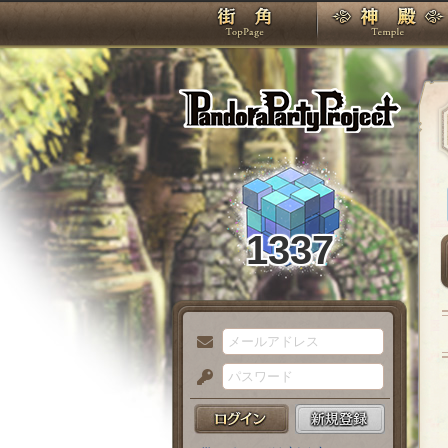
TOP
Pando
1337
メ
ー
パ
ル
ス