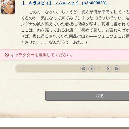
【
コキラスピィ
】
レム
＝
マッド
（
p3p000829
）
……ごめん、なさい。ちょうど、貴方が何か準備をしてい
てるのか、気になって来てみてしまった（ぽつりぽつり。
ンダナの彼が整えていた看板に視線を移す。其処に書かれ
ここは、肉を売ってあるお店？（初めて見た、と言わんば
べば、奥に吊るされていた商品の山と――ぴょこぴょこと
くさせた。……なんだろう、あれ。）
キャラクターを選択してください。
1
«
‹
next
last
first
prev
›
»
戻る