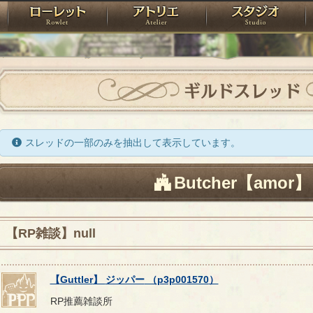
神殿
ローレット
アトリエ
raPartyProject
ギルドスレッド
スレッドの一部のみを抽出して表示しています。
Butcher【amor】
【RP雑談】null
【
Guttler
】
ジッパー
（
p3p001570
）
RP推薦雑談所