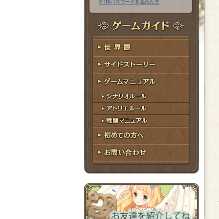
※ ID/パスワードを忘れた方
ア
ワ
ド
ー
レ
ド
ゲームガイド
ス
世界観
サイドストーリー
ゲームマニュアル
シナリオルール
アトリエルール
戦闘マニュアル
初めての方へ
お問い合わせ