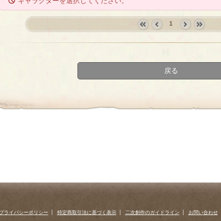
キャラクターを選択してください。
1
«
‹
next
last
first
prev
›
»
戻る
プライバシーポリシー
特定商取引法に基づく表示
二次創作のガイドライン
お問い合わせ