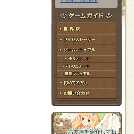
※ ID/パスワードを忘れた方
ア
ワ
ド
ー
レ
ド
ゲームガイド
ス
世界観
サイドストーリー
ゲームマニュアル
シナリオルール
アトリエルール
戦闘マニュアル
初めての方へ
お問い合わせ