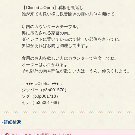
【Closed→Open】看板を裏返し
誰が来ても良い様に観音開きの扉の片側を開けて
店内のカウンター＆テーブル。
奥に吊るされる家畜の肉。
ダイレクトに置いているので欲しい部位を言ってね。
要望があればお肉も調理して出すよ。
食用のお肉を欲しい人はカウンターで注文してね。
オーダーはボクが取るよ。
それ以外の肉や部位が欲しい人は…うん、仲良くしよう。
｡.:♦♥♦:.｡Clerk｡.:♦♥♦:.｡
ジッパー（p3p001570）
ソグ（p3p001718）
セナ（ p3p001768）
→詳細検索