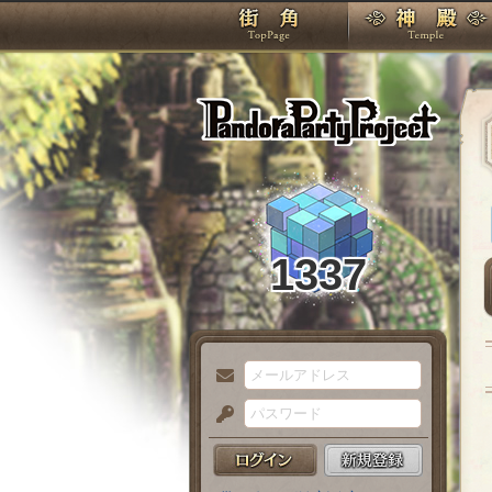
TOP
Pando
1337
メ
ー
パ
ル
ス