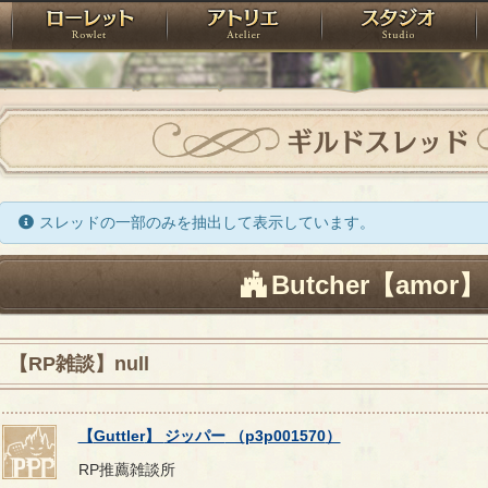
神殿
ローレット
アトリエ
raPartyProject
ギルドスレッド
スレッドの一部のみを抽出して表示しています。
Butcher【amor】
【RP雑談】null
【
Guttler
】
ジッパー
（
p3p001570
）
RP推薦雑談所