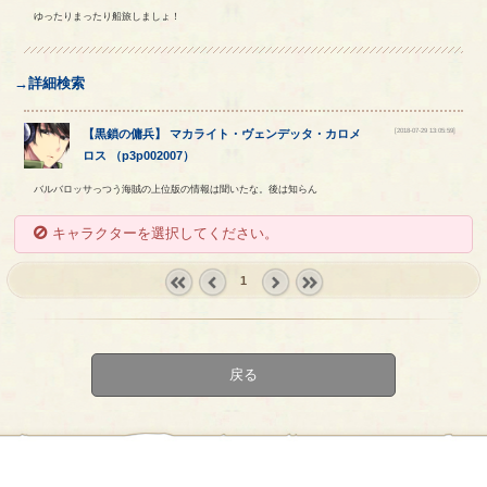
ゆったりまったり船旅しましょ！
→詳細検索
[2018-07-29 13:05:59]
【
黒鎖の傭兵
】
マカライト
・
ヴェンデッタ
・
カロメ
ロス
（
p3p002007
）
バルバロッサっつう海賊の上位版の情報は聞いたな。後は知らん
キャラクターを選択してください。
1
« first
‹
next ›
last »
prev
戻る