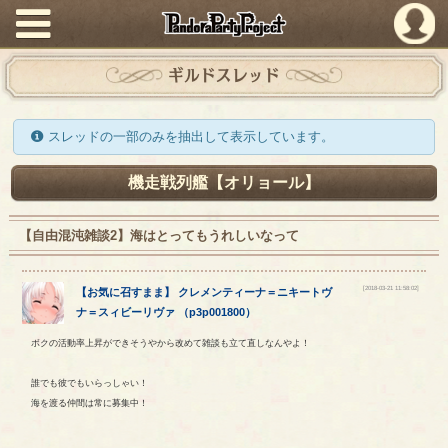
PandoraPartyProject
ギルドスレッド
スレッドの一部のみを抽出して表示しています。
機走戦列艦【オリョール】
【自由混沌雑談2】海はとってもうれしいなって
[2018-03-21 11:58:02]
【
お気に召すまま
】
クレメンティーナ
＝
ニキートヴ
ナ
＝
スィビーリヴァ
（
p3p001800
）
ボクの活動率上昇ができそうやから改めて雑談も立て直しなんやよ！
誰でも彼でもいらっしゃい！
海を渡る仲間は常に募集中！