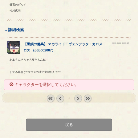
蠱毒のグルメ
沙村広明
→詳細検索
[2019-06-22 00:06:40]
【
黒鎖の傭兵
】
マカライト
・
ヴェンデッタ
・
カロメ
ロス
（
p3p002007
）
ああうんそろそろ夏だもんね
してる場合か‼︎大ボスの波で大混乱だわ‼︎‼︎
キャラクターを選択してください。
1
« first
‹
next ›
last »
prev
戻る