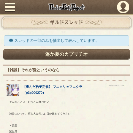
PandoraPartyProject
ギルドスレッド
スレッドの一部のみを抽出して表示しています。
遥か夏のカプリチオ
【雑談】それが愛というのなら
[2019-03-26 22:11:29]
【
歪んだ杓子定規
】
フニクリ
＝
フニクラ
（
p3p000270
）
そんなことよりおうどん食べたい
雑談スレです。暇な人は何スレ目か数えてください
・話題
誕生日