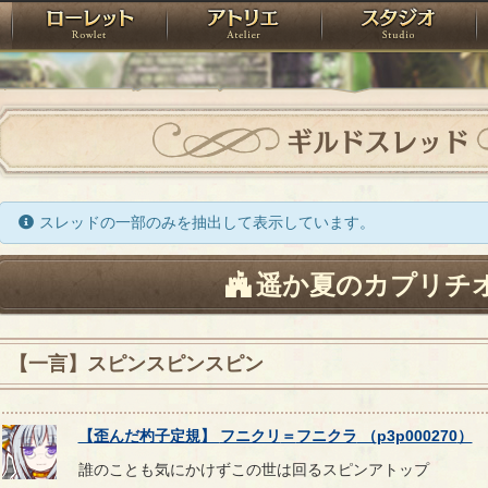
神殿
ローレット
アトリエ
raPartyProject
ギルドスレッド
スレッドの一部のみを抽出して表示しています。
遥か夏のカプリチ
【一言】スピンスピンスピン
【
歪んだ杓子定規
】
フニクリ
＝
フニクラ
（
p3p000270
）
誰のことも気にかけずこの世は回るスピンアトップ