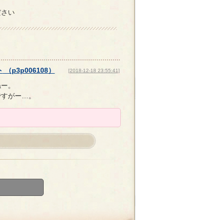
ださい
ト
（
p3p006108
）
[2018-12-18 23:55:41]
ねー。
ですがー…。