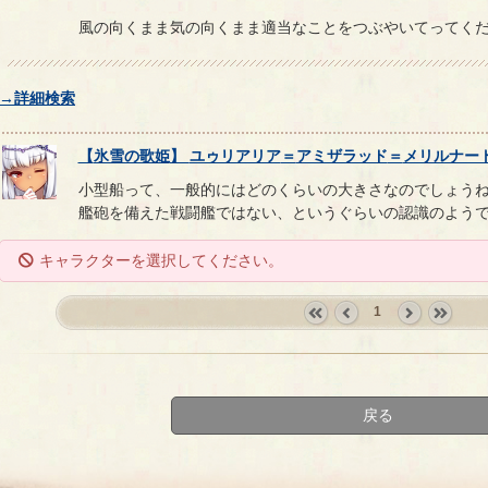
風の向くまま気の向くまま適当なことをつぶやいてってく
→詳細検索
【
氷雪の歌姫
】
ユゥリアリア
＝
アミザラッド
＝
メリルナー
小型船って、一般的にはどのくらいの大きさなのでしょう
艦砲を備えた戦闘艦ではない、というぐらいの認識のよう
キャラクターを選択してください。
1
«
‹
next
last
first
prev
›
»
戻る