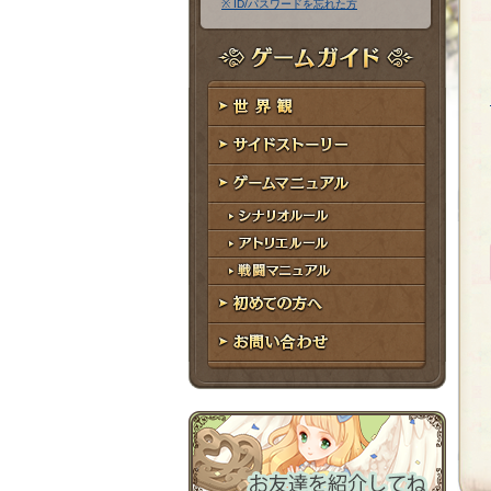
※ ID/パスワードを忘れた方
ア
ワ
ド
ー
レ
ド
ゲームガイド
ス
世界観
サイドストーリー
ゲームマニュアル
シナリオルール
アトリエルール
戦闘マニュアル
初めての方へ
お問い合わせ