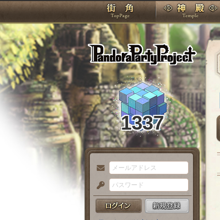
TOP
Pando
1337
メ
ー
パ
ル
ス