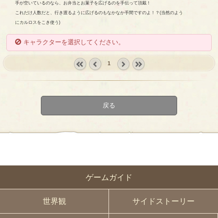
手が空いているのなら、お弁当とお菓子を広げるのを手伝って頂戴！
これだけ人数だと、行き渡るように広げるのもなかなか手間ですのよ！？(当然のよう
にカルロスをこき使う)
キャラクターを選択してください。
1
« first
‹
next ›
last »
prev
戻る
ゲームガイド
世界観
サイドストーリー