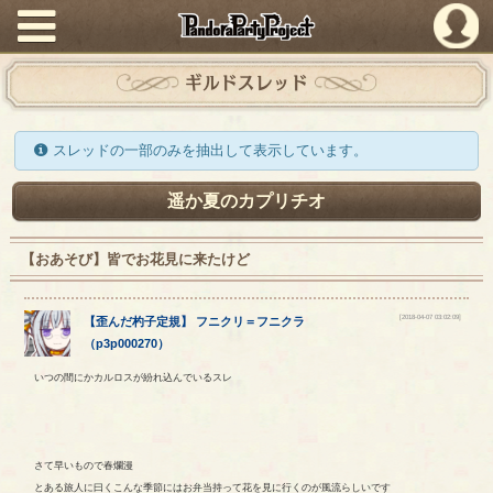
PandoraPartyProject
ギルドスレッド
スレッドの一部のみを抽出して表示しています。
遥か夏のカプリチオ
【おあそび】皆でお花見に来たけど
[2018-04-07 03:02:09]
【
歪んだ杓子定規
】
フニクリ
＝
フニクラ
（
p3p000270
）
いつの間にかカルロスが紛れ込んでいるスレ
さて早いもので春爛漫
とある旅人に曰くこんな季節にはお弁当持って花を見に行くのが風流らしいです