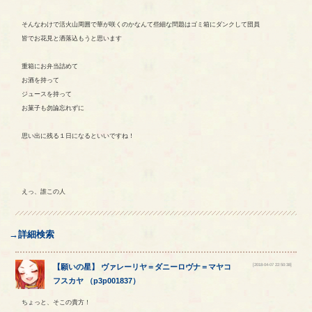
そんなわけで活火山周囲で華が咲くのかなんて些細な問題はゴミ箱にダンクして団員
皆でお花見と洒落込もうと思います
重箱にお弁当詰めて
お酒を持って
ジュースを持って
お菓子も勿論忘れずに
思い出に残る１日になるといいですね！
えっ、誰この人
→詳細検索
[2018-04-07 22:50:38]
【
願いの星
】
ヴァレーリヤ
＝
ダニーロヴナ
＝
マヤコ
フスカヤ
（
p3p001837
）
ちょっと、そこの貴方！