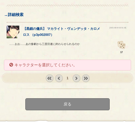
→詳細検索
[2021-08-04 02:51:18]
【
黒鎖の傭兵
】
マカライト
・
ヴェンデッタ
・
カロメ
ロス
（
p3p002007
）
……おお……あの惨劇から三度目遂に終わらせられるのか
17
キャラクターを選択してください。
1
« first
‹
next ›
last »
prev
戻る