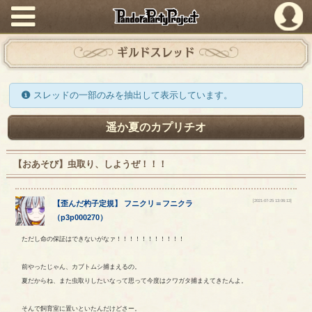
PandoraPartyProject
ギルドスレッド
スレッドの一部のみを抽出して表示しています。
遥か夏のカプリチオ
【おあそび】虫取り、しようぜ！！！
[2021-07-25 13:06:13]
【
歪んだ杓子定規
】
フニクリ
＝
フニクラ
（
p3p000270
）
ただし命の保証はできないがなァ！！！！！！！！！！！
前やったじゃん、カブトムシ捕まえるの。
夏だからね、また虫取りしたいなって思って今度はクワガタ捕まえてきたんよ。
そんで飼育室に置いといたんだけどさー。