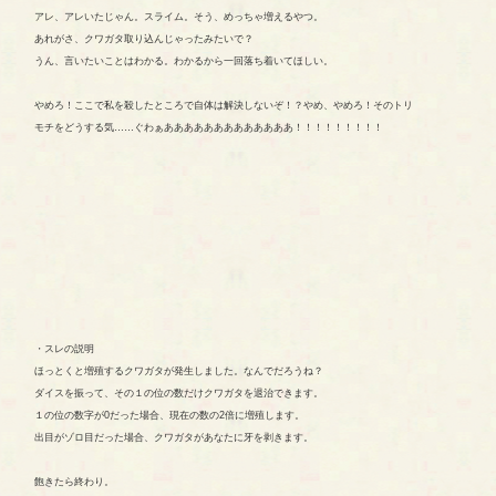
アレ、アレいたじゃん。スライム。そう、めっちゃ増えるやつ。
あれがさ、クワガタ取り込んじゃったみたいで？
うん、言いたいことはわかる。わかるから一回落ち着いてほしい。
やめろ！ここで私を殺したところで自体は解決しないぞ！？やめ、やめろ！そのトリ
モチをどうする気……ぐわぁあああああああああああああ！！！！！！！！！
・スレの説明
ほっとくと増殖するクワガタが発生しました。なんでだろうね？
ダイスを振って、その１の位の数だけクワガタを退治できます。
１の位の数字が0だった場合、現在の数の2倍に増殖します。
出目がゾロ目だった場合、クワガタがあなたに牙を剥きます。
飽きたら終わり。