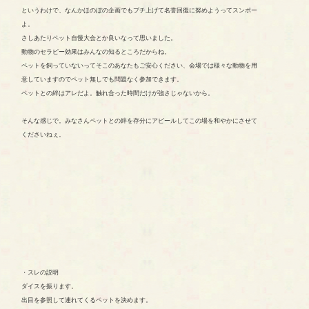
というわけで、なんかほのぼの企画でもブチ上げて名誉回復に努めようってスンポー
よ。
さしあたりペット自慢大会とか良いなって思いました。
動物のセラピー効果はみんなの知るところだからね。
ペットを飼っていないってそこのあなたもご安心ください、会場では様々な動物を用
意していますのでペット無しでも問題なく参加できます。
ペットとの絆はアレだよ。触れ合った時間だけが強さじゃないから。
そんな感じで。みなさんペットとの絆を存分にアピールしてこの場を和やかにさせて
くださいねぇ。
・スレの説明
ダイスを振ります。
出目を参照して連れてくるペットを決めます。