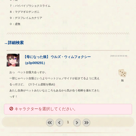
７：バイバイゾウショクスライム
８：マグマギロチンガニ
９：デスフレイムカナリア
０：虚無
→詳細検索
[2020-12-18 09:32:44]
【
母になった狼
】
ウルズ
・
ウィムフォクシー
（
p3p009291
）
おっ ペット自慢大会っすか。
一部じゃペット自慢というよりペットジェノサイドが起きてるように見え
31
るっすけど。 (スライム虐殺を眺め)
あたし自身がペットみたいなところもあるから気が合う相棒を連れてきた
っす！
キャラクターを選択してください。
1
« first
‹
next ›
last »
prev