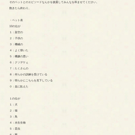
そのペットとのエピソードなんかを披露してみんなを和ませてください。
飽きたら終わり。
・ペット表
10の位が
１：架空の
２：子供の
３：機械の
４：よく懐いた
５：機嫌の悪い
６：クソデケぇ
７：たくさんの
８：何らかの訓練を受けている
９：明らかにこちらを見下している
０：血に飢えた
１の位が
１：犬
２：猫
３：鳥
４：水生生物
５：昆虫
６：羆