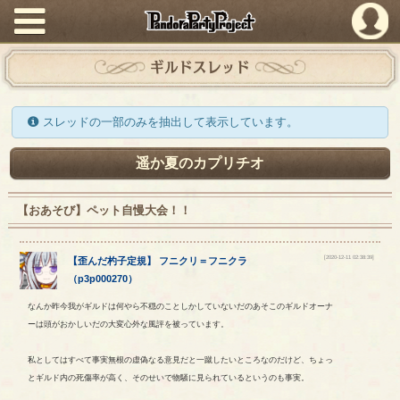
PandoraPartyProject
ギルドスレッド
スレッドの一部のみを抽出して表示しています。
遥か夏のカプリチオ
【おあそび】ペット自慢大会！！
[2020-12-11 02:38:39]
【
歪んだ杓子定規
】
フニクリ
＝
フニクラ
（
p3p000270
）
なんか昨今我がギルドは何やら不穏のことしかしていないだのあそこのギルドオーナ
ーは頭がおかしいだの大変心外な風評を被っています。
私としてはすべて事実無根の虚偽なる意見だと一蹴したいところなのだけど、ちょっ
とギルド内の死傷率が高く、そのせいで物騒に見られているというのも事実。