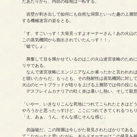
たあたりから、内部の様相は一転する。
岩壁が剥き出しで如何にも自然な洞窟といった趣の上層部
する機械迷宮の姿をとる。
「す、すごいっす！大発見っすよオーナーさん！あの火山
この蒸気機関から捻出されていたんっす！！」
「嘘でしょ」
興奮して目を輝かせているのはこの火山迷宮攻略のために
リサである。
なんで迷宮攻略にエンジニアなんか雇ったかと言われれば
と聴いたからだ。もっとも、その熱耐性は蒸気機関に対し
火山のヒートブラッドが唸りを上げる上層部では何の役に
デスフレイムカナリアの吐く炎は暑いし熱い、そして殺
「いやー、いきなりこんな死地につれてこられたときはど
やろうかと思ったっすけど、ここにつれてきてくれるつも
「え、あぁ、うん。そんな感じそんな感じ」
勿論嘘だ。この階層は今しがた発見されたばかりである。
てこなかったと思いながら、ギルドオーナーはこの発見を