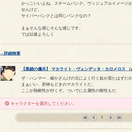
かっこいいよね、スチームパンク。ヴィジュアルイメージ
せんけど。
サイバーパンクとは同じパンクなの？
まぁそんな感じそんな感じです。
では以後よろしく
→詳細検索
【
黒鎖の傭兵
】
マカライト
・
ヴェンデッタ
・
カロメロス
（
ザ・ハンマー…確かざんげの元によく行く奴が居たはずだ
まぁいい、邪神もどきのマカライトだ。
ここが熱耐性が付くぞ。ついでに土属性の耐性もだ
キャラクターを選択してください。
1
«
‹
next
last
first
prev
›
»