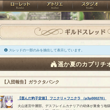
神殿
ローレット
アトリエ
raPartyProject
ギルドスレッド
スレッドの一部のみを抽出して表示しています。
遥か夏のカプリチ
【入団報告】ガラクタパンク
【
歪んだ杓子定規
】
フニクリ
＝
フニクラ
（
p3p000270
）
火山迷宮中層部。デスフレイムカナリアの幼体が巣食う地