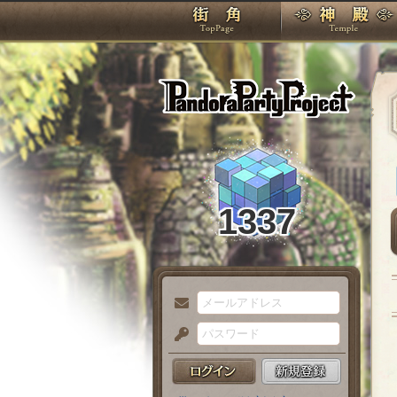
TOP
Pando
1337
メ
ー
パ
ル
ス