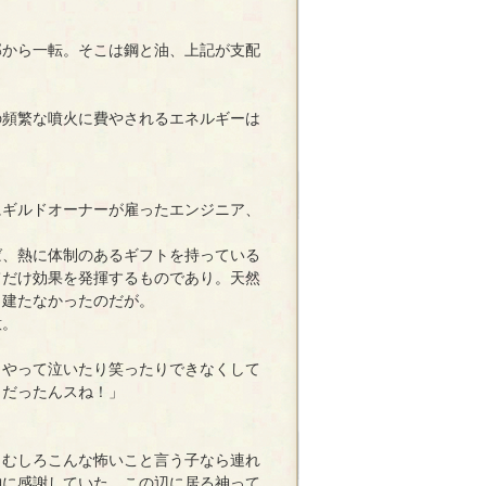
から一転。そこは鋼と油、上記が支配
の頻繁な噴火に費やされるエネルギーは
ギルドオーナーが雇ったエンジニア、
、熱に体制のあるギフトを持っている
てだけ効果を発揮するものであり。天然
も建たなかったのだが。
意。
うやって泣いたり笑ったりできなくして
りだったんスね！」
むしろこんな怖いこと言う子なら連れ
神に感謝していた。この辺に居る神って