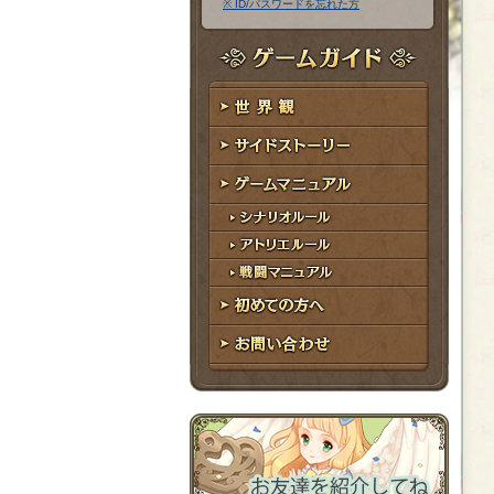
※ ID/パスワードを忘れた方
ア
ワ
ド
ー
レ
ド
ゲームガイド
ス
世界観
サイドストーリー
ゲームマニュアル
シナリオルール
アトリエルール
戦闘マニュアル
初めての方へ
お問い合わせ