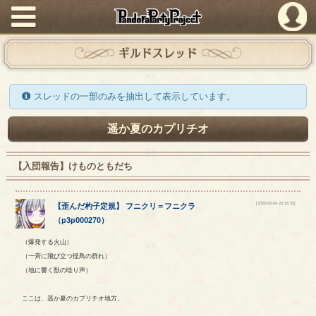
PandoraPartyProject
ギルドスレッド
スレッドの一部のみを抽出して表示しています。
遥か夏のカプリチオ
【入団報告】けものともだち
[2020-05-04 20:16:35]
【
歪んだ杓子定規
】
フニクリ
＝
フニクラ
（
p3p000270
）
（爆発する火山）
（一斉に飛び立つ怪鳥の群れ）
（地に響く獣の唸り声）
ここは、遥か夏のカプリチオ地方。