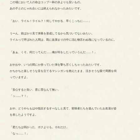
この場において人の命はコップ一杯の水よりも安いもの。
あの子とのじゃれ合いには絶えられなかったみたいです。
「おい、ライル！ライル？！何してやがる、早くこっちに……」
うーん、前ばかり見て弾幕を形成してるから気づいてないみたい。
ライルって呼ばれた人間は、既に血溜まりの中に沈む物言わぬ塊になっているのに。
「あぁ、くそ。何だってんだ……俺が何をしたっていうんだ……！」
おやおや、いつの間にか持っていた弾を撃ち尽くしちゃったみたいです。
かちかちと楽しそうな音を立てるマシンガンを抱えたまま、泣きそうな眼で周囲を伺
っていますよ。
「安心すると良い、君に罪なんて無い」
「ッ……？！」
おや。どうやらもはや抵抗するすべなしと見て、密猟者たちを遊んでいたお友達が姿
を表したようですよ。
「君たちは弱かった、ボクよりも。それだけ」
「なっ……！」