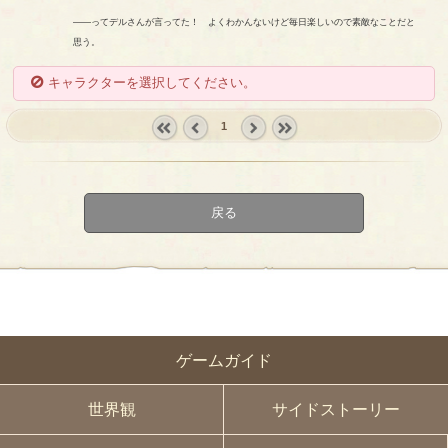
――ってデルさんが言ってた！ よくわかんないけど毎日楽しいので素敵なことだと
思う。
キャラクターを選択してください。
1
« first
‹
next ›
last »
prev
戻る
ゲームガイド
世界観
サイドストーリー