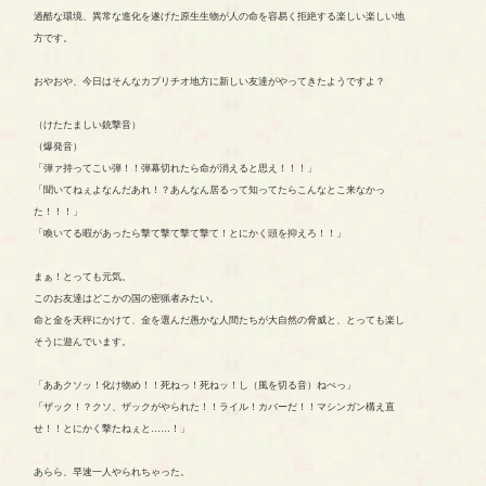
過酷な環境、異常な進化を遂げた原生生物が人の命を容易く拒絶する楽しい楽しい地
方です。
おやおや、今日はそんなカプリチオ地方に新しい友達がやってきたようですよ？
（けたたましい銃撃音）
（爆発音）
「弾ァ持ってこい弾！！弾幕切れたら命が消えると思え！！！」
「聞いてねぇよなんだあれ！？あんなん居るって知ってたらこんなとこ来なかっ
た！！！」
「喚いてる暇があったら撃て撃て撃て撃て！とにかく頭を抑えろ！！」
まぁ！とっても元気。
このお友達はどこかの国の密猟者みたい。
命と金を天秤にかけて、金を選んだ愚かな人間たちが大自然の脅威と、とっても楽し
そうに遊んでいます。
「ああクソッ！化け物め！！死ねっ！死ねッ！し（風を切る音）ねぺっ」
「ザック！？クソ、ザックがやられた！！ライル！カバーだ！！マシンガン構え直
せ！！とにかく撃たねぇと……！」
あらら、早速一人やられちゃった。