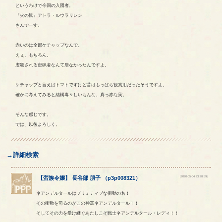
というわけで今回の入団者。
『火の鼠』アトラ・ルウラリレン
さんでーす。
赤いのは全部ケチャップなんで。
えぇ、もちろん。
虐殺される密猟者なんて居なかったんですよ。
ケチャップと言えばトマトですけど昔はもっぱら観賞用だったそうですよ。
確かに考えてみると結構毒々しいもんな、真っ赤な実。
そんな感じです。
では、以後よろしく。
→詳細検索
[2020-05-04 23:28:59]
【
蛮族令嬢
】
長谷部
朋子
（
p3p008321
）
ネアンデルタールはプリミティブな衝動の名！
その衝動を司るのがこの神器ネアンデルタール！！
そしてその力を受け継ぐあたしこそ戦士ネアンデルタール・レディ！！