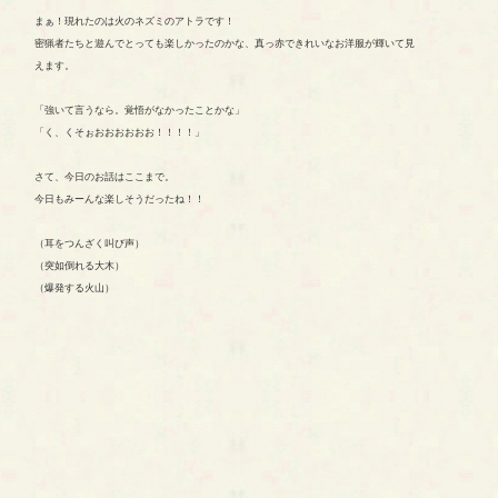
まぁ！現れたのは火のネズミのアトラです！
密猟者たちと遊んでとっても楽しかったのかな、真っ赤できれいなお洋服が輝いて見
えます。
「強いて言うなら。覚悟がなかったことかな」
「く、くそぉおおおおおお！！！！」
さて、今日のお話はここまで。
今日もみーんな楽しそうだったね！！
（耳をつんざく叫び声）
（突如倒れる大木）
（爆発する火山）