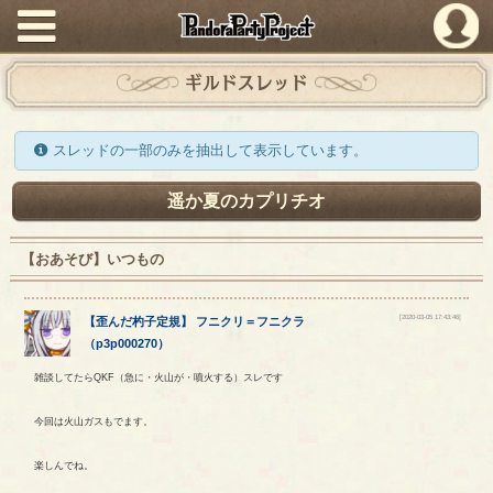
PandoraPartyProject
ギルドスレッド
スレッドの一部のみを抽出して表示しています。
遥か夏のカプリチオ
【おあそび】いつもの
[2020-03-05 17:43:46]
【
歪んだ杓子定規
】
フニクリ
＝
フニクラ
（
p3p000270
）
雑談してたらQKF（急に・火山が・噴火する）スレです
今回は火山ガスもでます。
楽しんでね。