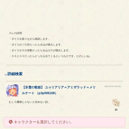
スレの説明
・ダイスを振りながら雑談します。
・ダイスがゾロ目だったら火山が噴火します。
・ダイスが５の倍数だったら火山ガスが噴出します。
・５５と００だったらどっちも出てくるというわけです。たのしいね。
→詳細検索
[2020-09-29 23:05:20]
【
氷雪の歌姫
】
ユゥリアリア
＝
アミザラッド
＝
メリ
ルナート
（
p3p006108
）
むしろ魔物じゃないと住めない説。
53
キャラクターを選択してください。