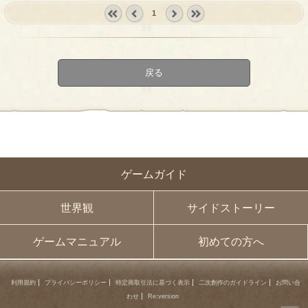
1
« first
‹
next ›
last »
prev
戻る
ゲームガイド
世界観
サイドストーリー
ゲームマニュアル
初めての方へ
利用規約
プライバシーポリシー
特定商取引法に基づく表示
二次創作のガイドライン
お問い合
わせ
Re:version