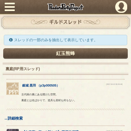
PandoraPartyProject
ギルドスレッド
スレッドの一部のみを抽出して表示しています。
紅玉熊蜂
裏庭(RP用スレッド)
[2017-10-12 00:24:44]
銀城
黒羽
（
p3p000505
）
古代樹の裏にある開けた空間。
裏庭とは名ばかりで、道具も資材も何もない。
→詳細検索
[2020-05-10 00:25:45]