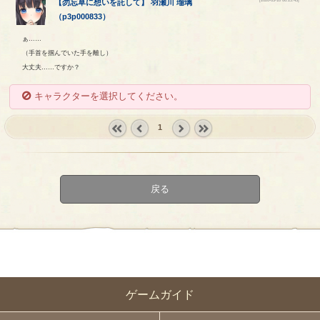
【
勿忘草に想いを託して
】
羽瀬川
瑠璃
（
p3p000833
）
ぁ……
（手首を掴んでいた手を離し）
大丈夫……ですか？
キャラクターを選択してください。
1
« first
‹
next ›
last »
prev
戻る
ゲームガイド