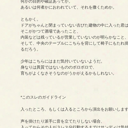
何かの目的や確証あってか。
あるいは何者かにおわれていて、それを撒くためか。
ともかく。
ドアがちゃんと閉まっていない古びた建物の中に入った君
そこがかつて酒場であったこと、
内装などは残っているが営業していないのが明らかなこと
そして、中央のテーブルにこちらを背にして椅子にもたれ
るだろう。
少年はこちらにはまだ気付いていないようだ。
身なりは異質ではないもののボロボロで、
育ちがよくなさそうなのがうかがえるかもしれない。
*このスレのガイドライン
入ったところ、もしくは入るところから演出をお願いしま
声を掛けたり派手に音を立てたりしない場合、
入ってからその人が３レス分行動するまではサンディは気