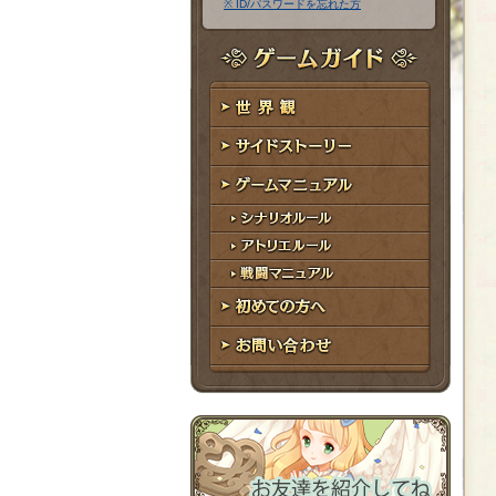
※ ID/パスワードを忘れた方
ア
ワ
ド
ー
レ
ド
ゲームガイド
ス
世界観
サイドストーリー
ゲームマニュアル
シナリオルール
アトリエルール
戦闘マニュアル
初めての方へ
お問い合わせ