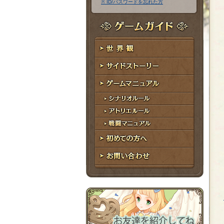
※ ID/パスワードを忘れた方
ア
ワ
ド
ー
レ
ド
ゲームガイド
ス
世界観
サイドストーリー
ゲームマニュアル
シナリオルール
アトリエルール
戦闘マニュアル
初めての方へ
お問い合わせ