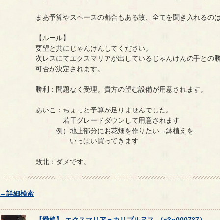
まあ予算やスペースの都合もある故、全てを聞き入れるの
【ルール】
要望と共にじゃんけんしてください。
次レスにてエクスマリアが出しているじゃんけんの手との
可否が決定されます。
勝利：問題なく受理。貴方の望む設備が用意されます。
あいこ：ちょっと予算が足りませんでした。
若干グレードダウンして用意されます
例）地上部分にお花畑を作りたい→鉢植えを
いっぱい買ってきます
敗北：ダメです。
→詳細検索
【
愛娘
】
エクスマリア
＝
カリブルヌス
（
p3p000787
）