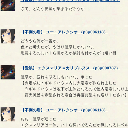
さて、どんな要望が集まるだろうか
【
不倒の盾
】
ユー
・
アレクシオ
（
p3p006118
）
どうやら俺が一番か。
色々と考えたが、やはり温泉しかないな。
用意するのにいくら掛かるか検討も付かんが（遠い目
【
愛娘
】
エクスマリア
＝
カリブルヌス
（
p3p000787
）
温泉か。疲れを取るにもいいな、承った
【判定成功：ギルドハウス内に大浴場が作られました
※ギルドハウスは地下が主体となるので屋内浴場になり
露天風呂を希望される場合は再度要望をお送りください
【
不倒の盾
】
ユー
・
アレクシオ
（
p3p006118
）
おお…温泉が通った…。
エクスマリアは一体、いくら稼いでるんだか気になるレベ