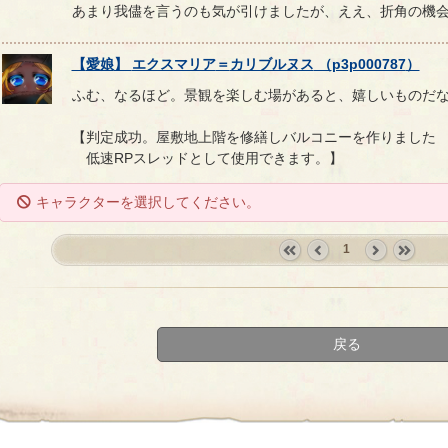
あまり我儘を言うのも気が引けましたが、ええ、折角の機
【
愛娘
】
エクスマリア
＝
カリブルヌス
（
p3p000787
）
ふむ、なるほど。景観を楽しむ場があると、嬉しいものだ
【判定成功。屋敷地上階を修繕しバルコニーを作りました
低速RPスレッドとして使用できます。】
キャラクターを選択してください。
1
«
‹
next
last
first
prev
›
»
戻る