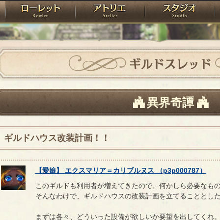
神殿
ローレット
アトリエ
raPartyProject
ギルドスレッド
異界奇譚
ギルドハウス改装計画！！
【
愛娘
】
エクスマリア
＝
カリブルヌス
（
p3p000787
）
このギルドも利用者が増えてきたので、何かしら必要なも
そんなわけで、ギルドハウスの改装計画を立てることとし
まずは各々、どういった設備が欲しいか要望を出してくれ