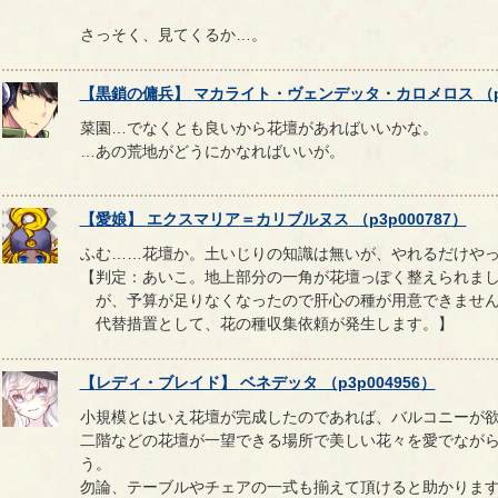
さっそく、見てくるか…。
【
黒鎖の傭兵
】
マカライト
・
ヴェンデッタ
・
カロメロス
（
菜園…でなくとも良いから花壇があればいいかな。
…あの荒地がどうにかなればいいが。
【
愛娘
】
エクスマリア
＝
カリブルヌス
（
p3p000787
）
ふむ……花壇か。土いじりの知識は無いが、やれるだけや
【判定：あいこ。地上部分の一角が花壇っぽく整えられま
が、予算が足りなくなったので肝心の種が用意できません
代替措置として、花の種収集依頼が発生します。】
【
レディ・ブレイド
】
ベネデッタ
（
p3p004956
）
小規模とはいえ花壇が完成したのであれば、バルコニーが
二階などの花壇が一望できる場所で美しい花々を愛でなが
う。
勿論、テーブルやチェアの一式も揃えて頂けると助かりま