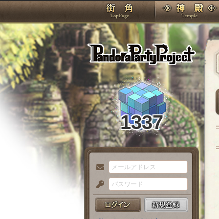
TOP
Pando
1337
メ
ー
パ
ル
ス