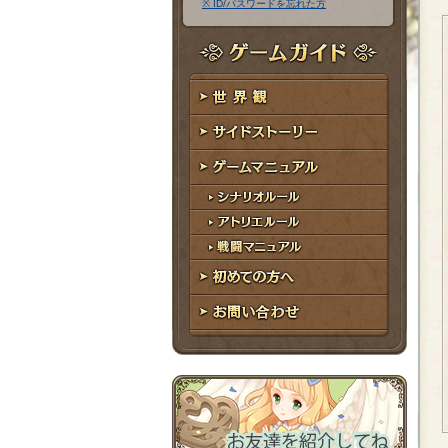
※ ID/パスワードを忘れた方
ア
ワ
ド
ー
レ
ド
ゲームガイド
ス
世界観
サイドストーリー
ゲームマニュアル
シナリオルール
アトリエルール
戦闘マニュアル
初めての方へ
お問い合わせ