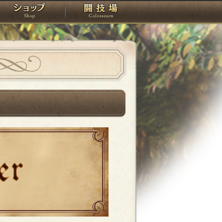
スタジオ
ショップ
闘技場
】