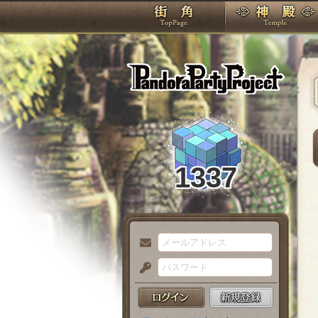
TOP
Pando
1337
メ
ー
パ
ル
ス