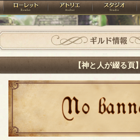
神殿
ローレット
アトリエ
raPartyProject
ギルド情報
【神と人が綴る頁