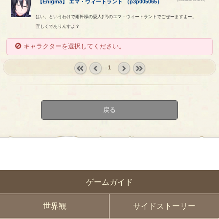
【
Enigma
】
エマ
・
ウィートラント
（
p3p005065
）
はい、というわけで雨軒様の愛人(!?)のエマ・ウィートラントでごぜーますよー。
宜しくでありんすよ？
キャラクターを選択してください。
1
« first
‹
next ›
last »
prev
戻る
ゲームガイド
世界観
サイドストーリー