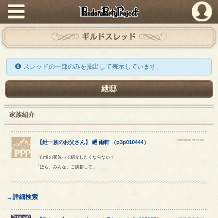
PandoraPartyProject
ギルドスレッド
スレッドの一部のみを抽出して表示しています。
紲邸
家族紹介
[2022-02-05 22:10:20]
【
紲一族のお父さん
】
紲
雨軒
（
p3p010444
）
「自慢の家族って紹介したくならない？」
「ほら、みんな、ご挨拶して」
→詳細検索
[2022-02-05 22:30:21]