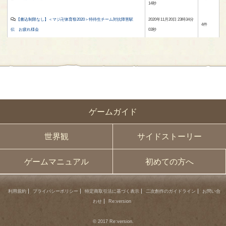
14秒
【書込制限なし】＜マジ卍体育祭2020＞特待生チーム対抗障害駅
2020年11月20日 23時34分
4件
伝 お疲れ様会
03秒
ゲームガイド
世界観
サイドストーリー
ゲームマニュアル
初めての方へ
利用規約
プライバシーポリシー
特定商取引法に基づく表示
二次創作のガイドライン
お問い合
わせ
Re:version
© 2017 Re:version.