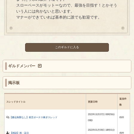
スローペースがモットーなので、最強を目指す！とかそう
いう人には向かないと思います。
マナーができていれば基本的に誰でも歓迎です。
このギルドに入る
ギルドメンバー
掲示板
返信件
スレッドタイトル
更新日時
数
2022年10月07日 00時59分
【書込制限なし】発言ボーナス稼ぎスレッド
65件
09秒
2022年01月09日 18時01分
【雑談】祝・設立
45件