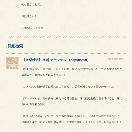
軋む音が、して。
扉は開かれた。
※RPスレッドです。
→詳細検索
[2021-06-03 01:03:04]
【
灰想繰切
】
冬越
アーマデル
（
p3p008599
）
（軋む音を立て、扉が開く。白く長い髪、黒い布で目元を覆った、男とも女ともつか
ぬ麗人が、救急箱を手に入室する。）
…おやおや。随分派手に暴れたようだね。…店長が怒らないと良いのだけれど。
（アーマデルと、その傍らに横たわる男を見る。床に残る血痕に首を傾げると、床に
置いた救急箱を開く）
（けだるげに顔を上げたアーマデルに微笑みを向けると、弾正の怪我の手当を行う。
消毒薬を染ませた布で脚の傷を拭い、回復術を施して止血を行うと、包帯を巻いた）