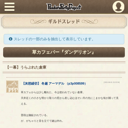
PandoraPartyProject
ギルドスレッド
スレッドの一部のみを抽出して表示しています。
草カフェバー『ダンデリオン』
【一幕】うらぶれた倉庫
[2021-06-01 23:22:50]
【
灰想繰切
】
冬越
アーマデル
（
p3p008599
）
草カフェからは少し離れた、今は使われていない倉庫。
天井近くの小さな明かり取りの窓から差し込むほそい月の光にこまかな埃が踊って見
える。
普段は施錠されている。
が、がちゃりと音を立てて鍵は外れ。