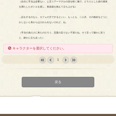
（自分に手当は必要ない、と言うアーマデルの頭を軽く撫で。どろりとした緑の液体
を満たしたボトルを渡し、救急箱を抱えて立ち上がる）
…話をするのなら、カフェの方でするといい。もっとも、二人共、その格好をどうに
かしないと表からは入れられないけれど、ね。
（手当の為だけに来たのだろう。言葉の足りない子達だね、そう言って微かに笑う
と、静かに立ち去った）
キャラクターを選択してください。
1
« first
‹
next ›
last »
prev
戻る