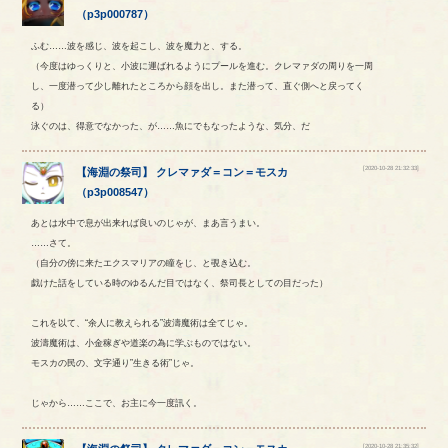
（
p3p000787
）
ふむ……波を感じ、波を起こし、波を魔力と、する。
（今度はゆっくりと、小波に運ばれるようにプールを進む。クレマァダの周りを一周
し、一度潜って少し離れたところから顔を出し。また潜って、直ぐ側へと戻ってく
る）
泳ぐのは、得意でなかった、が……魚にでもなったような、気分、だ
[2020-10-28 21:32:33]
【
海淵の祭司
】
クレマァダ
＝
コン
＝
モスカ
（
p3p008547
）
あとは水中で息が出来れば良いのじゃが、まあ言うまい。
……さて。
（自分の傍に来たエクスマリアの瞳をじ、と覗き込む。
戯けた話をしている時のゆるんだ目ではなく、祭司長としての目だった）
これを以て、“余人に教えられる”波濤魔術は全てじゃ。
波濤魔術は、小金稼ぎや道楽の為に学ぶものではない。
モスカの民の、文字通り”生きる術”じゃ。
じゃから……ここで、お主に今一度訊く。
[2020-10-28 21:35:32]