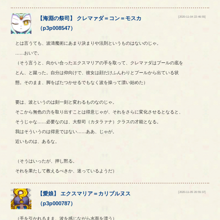
[2020-11-04 22:46:55]
【
海淵の祭司
】
クレマァダ
＝
コン
＝
モスカ
（
p3p008547
）
とは言うても、波濤魔術にあまり決まりや法則というものはないのじゃ。
……おいで。
（そう言うと、向かい合ったエクスマリアの手を取って、クレマァダはプールの底を
とん、と蹴った。自分は仰向けで、彼女は顔だけふんわりとプールから出ている状
態。そのまま、脚をぱたつかせるでもなく波を操って漂い始めた）
要は、波というのは刻一刻と変わるものなのじゃ。
そこから無色の力を取り出すことは得意じゃが、それをさらに変化させるとなると、
そうじゃな……必要なのは、大祭司（カタラァナ）クラスの才能となる。
我はそういうのは得意ではない……ああ、じゃが。
近いものは、あるな。
（そうはいったが、押し黙る。
それを果たして教えるべきか、迷っているようだ）
[2020-11-05 20:55:37]
【
愛娘
】
エクスマリア
＝
カリブルヌス
（
p3p000787
）
（手を引かれるまま、波を感じながら水面を漂う）