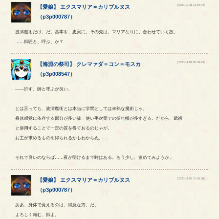
[2020-10-31 11:54:44]
【
愛娘
】
エクスマリア
＝
カリブルヌス
（
p3p000787
）
波濤魔術だけ、だ。基本を、忠実に。その先は、マリアなりに、合わせていく故。
……師匠と、呼ぶ、か？
[2020-11-01 00:49:14]
【
海淵の祭司
】
クレマァダ
＝
コン
＝
モスカ
（
p3p008547
）
――許す。師と呼ぶが良い。
とは言っても、波濤魔術とは本当に学問としては未熟な魔術じゃ。
身体感覚に依存する部分が多い故、使い手次第での振れ幅が多すぎる。だから、武術
と併用することで一定の質を得ておるのじゃが。
お主が求めるものを得られるかもわからぬ。
それで良いのならば……夜が明けるまで時はある。もう少し、進めてみようか。
[2020-11-03 15:56:58]
【
愛娘
】
エクスマリア
＝
カリブルヌス
（
p3p000787
）
ああ、身体で覚えるのは、得意な方、だ。
よろしく頼む、師よ。