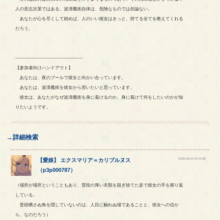
人の意志次第ではある。波濤魔術自体は、危険なものでは勿論ない。
あなたが心を尽くして頼めば、人のいい彼女はきっと、持てる全てを教えてくれる
だろう。
----------------------------------------------
【参加者向けハンドアウト】
あなたは、夜のプールで彼女と向かい合っています。
あなたは、波濤魔術を彼女から習いたいと思っています。
彼女は、あなたがなぜ波濤魔術を身に着けるのか。身に着けて何をしたいのかが知
りたいようです。
→詳細検索
[2020-09-19 20:04:36]
【
愛娘
】
エクスマリア
＝
カリブルヌス
（
p3p000787
）
（場所が場所ということもあり、普段の厚い衣類を脱ぎ捨てた姿で彼女の手を握り返
している。
普段晒さぬ角を隠していないのは、人目に触れぬ場であることと、彼女への信か
ら、なのだろう）