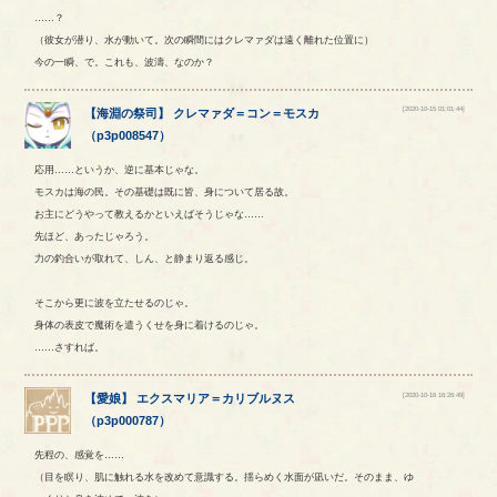
……？
（彼女が潜り、水が動いて。次の瞬間にはクレマァダは遠く離れた位置に）
今の一瞬、で。これも、波濤、なのか？
[2020-10-15 01:01:44]
【
海淵の祭司
】
クレマァダ
＝
コン
＝
モスカ
（
p3p008547
）
応用……というか、逆に基本じゃな。
モスカは海の民。その基礎は既に皆、身について居る故。
お主にどうやって教えるかといえばそうじゃな……
先ほど、あったじゃろう。
力の釣合いが取れて、しん、と静まり返る感じ。
そこから更に波を立たせるのじゃ。
身体の表皮で魔術を遣うくせを身に着けるのじゃ。
……さすれば。
[2020-10-16 16:26:49]
【
愛娘
】
エクスマリア
＝
カリブルヌス
（
p3p000787
）
先程の、感覚を……
（目を瞑り、肌に触れる水を改めて意識する。揺らめく水面が凪いだ。そのまま、ゆ