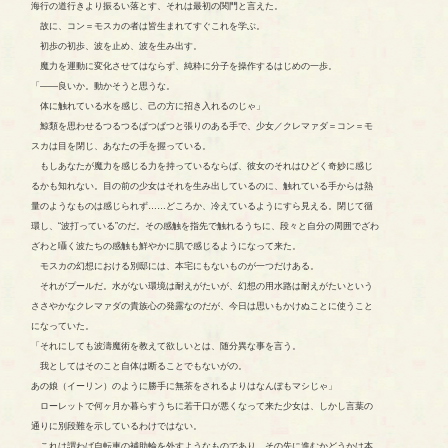
海行の道行きより振るい落とす、それは最初の関門と言えた。
故に、コン＝モスカの者は皆生まれてすぐこれを学ぶ。
初歩の初歩、波を止め、波を生み出す。
魔力を運動に変化させてはならず、純粋に分子を操作するはじめの一歩。
「――良いか。動かそうと思うな。
体に触れている水を感じ、己の方に招き入れるのじゃ」
鯨類を思わせるつるつるぱつぱつと張りのある手で、少女／クレマァダ＝コン＝モ
スカは目を閉じ、あなたの手を握っている。
もしあなたが魔力を感じる力を持っているならば、彼女のそれはひどく奇妙に感じ
るかも知れない。目の前の少女はそれを生み出しているのに、触れている手からは熱
量のようなものは感じられず……どころか、冷えているようにすら見える。閉じて循
環し、“波打っている”のだ。その感触を指先で触れるうちに、段々と自分の周囲でざわ
ざわと囁く波たちの感触も鮮やかに肌で感じるようになって来た。
モスカの幻想における別邸には、本宅にもないものが一つだけある。
それがプールだ。水がない環境は耐えがたいが、幻想の用水路は耐えがたいという
ささやかなクレマァダの貴族心の発露なのだが、今日は思いもかけぬことに使うこと
になっていた。
「それにしても波濤魔術を教えて欲しいとは、随分異な事を言う。
我としてはそのこと自体は断ることでもないがの。
あの娘（イーリン）のように勝手に無茶をされるよりはなんぼもマシじゃ」
ローレットで何ヶ月か暮らすうちに若干口が悪くなって来た少女は、しかし言葉の
通りに別段難を示しているわけではない。
これは謂わば自転車の補助輪を外すようなものであり、その先に進むかどうかは本