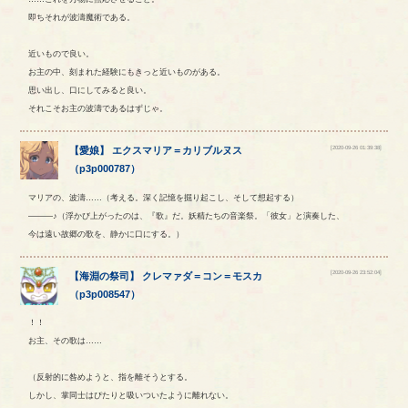
即ちそれが波濤魔術である。
近いもので良い。
お主の中、刻まれた経験にもきっと近いものがある。
思い出し、口にしてみると良い。
それこそお主の波濤であるはずじゃ。
[2020-09-26 01:39:38]
【
愛娘
】
エクスマリア
＝
カリブルヌス
（
p3p000787
）
マリアの、波濤……（考える。深く記憶を掘り起こし、そして想起する）
―――♪（浮かび上がったのは、『歌』だ。妖精たちの音楽祭。「彼女」と演奏した、
今は遠い故郷の歌を、静かに口にする。）
[2020-09-26 23:52:04]
【
海淵の祭司
】
クレマァダ
＝
コン
＝
モスカ
（
p3p008547
）
！！
お主、その歌は……
（反射的に咎めようと、指を離そうとする。
しかし、掌同士はぴたりと吸いついたように離れない。