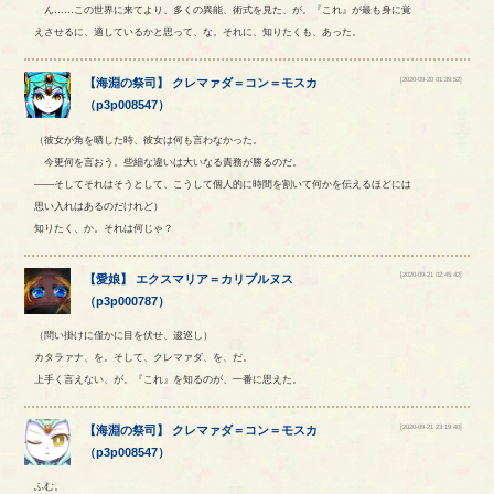
ん……この世界に来てより、多くの異能、術式を見た、が。『これ』が最も身に覚
えさせるに、適しているかと思って、な。それに、知りたくも、あった。
[2020-09-20 01:39:52]
【
海淵の祭司
】
クレマァダ
＝
コン
＝
モスカ
（
p3p008547
）
（彼女が角を晒した時、彼女は何も言わなかった。
今更何を言おう。些細な違いは大いなる責務が勝るのだ。
――そしてそれはそうとして、こうして個人的に時間を割いて何かを伝えるほどには
思い入れはあるのだけれど）
知りたく、か。それは何じゃ？
[2020-09-21 02:45:42]
【
愛娘
】
エクスマリア
＝
カリブルヌス
（
p3p000787
）
（問い掛けに僅かに目を伏せ、逡巡し）
カタラァナ、を。そして、クレマァダ、を、だ。
上手く言えない、が。『これ』を知るのが、一番に思えた。
[2020-09-21 23:19:40]
【
海淵の祭司
】
クレマァダ
＝
コン
＝
モスカ
（
p3p008547
）
ふむ。