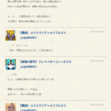
動とは即ち静へ向かうものであり、静とは動の始まり。
行きつく先は不動だが、無限に列なるものがある。
ん、ぐ……と溜息を吐いて、彼女は認めた。
その歌が、彼女の波の端緒となったことを）
[2020-09-28 09:15:09]
【
愛娘
】
エクスマリア
＝
カリブルヌス
（
p3p000787
）
……？ どう、した。
（何か、間違えたのだろうか、と首を傾げた）
[2020-09-28 21:51:30]
【
海淵の祭司
】
クレマァダ
＝
コン
＝
モスカ
（
p3p008547
）
……いや。
(しん、と細波が彼女らの周りだけ凪いでいる)
間違ったのは我じゃ。すまぬ。
あまりに……知った波を感じた故。
[2020-09-29 02:15:34]
【
愛娘
】
エクスマリア
＝
カリブルヌス
（
p3p000787
）