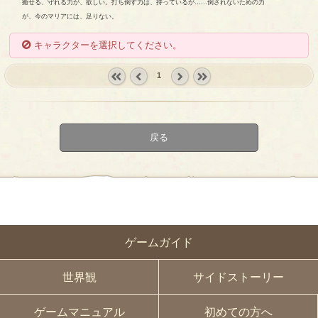
癒せる、守れる力が、欲しい。打ち倒す力は、持っているが……倒されないための力
が、今のマリアには、足りない。
キャラクターを選択してください。
1
« first
‹
next ›
last »
prev
戻る
ゲームガイド
世界観
サイドストーリー
ゲームマニュアル
初めての方へ