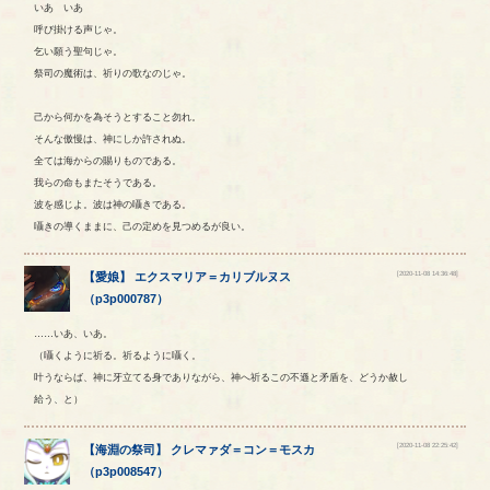
いあ いあ
呼び掛ける声じゃ。
乞い願う聖句じゃ。
祭司の魔術は、祈りの歌なのじゃ。
己から何かを為そうとすること勿れ。
そんな傲慢は、神にしか許されぬ。
全ては海からの賜りものである。
我らの命もまたそうである。
波を感じよ。波は神の囁きである。
囁きの導くままに、己の定めを見つめるが良い。
[2020-11-08 14:36:48]
【
愛娘
】
エクスマリア
＝
カリブルヌス
（
p3p000787
）
……いあ、いあ。
（囁くように祈る。祈るように囁く。
叶うならば、神に牙立てる身でありながら、神へ祈るこの不遜と矛盾を、どうか赦し
給う、と）
[2020-11-08 22:25:42]
【
海淵の祭司
】
クレマァダ
＝
コン
＝
モスカ
（
p3p008547
）