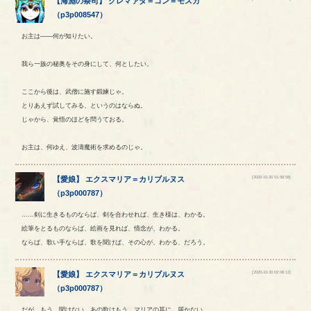
【
海淵の祭司
】
クレマァダ
＝
コン
＝
モスカ
（
p3p008547
）
お主は――何が知りたい。
我ら一族の秘奥をその身にして、何としたい。
ここから後は、武僧に施す鍛練じゃ。
とりあえず試してみる、というのはならぬ。
じゃから、覚悟のほどを問うておる。
お主は、何ゆえ、波濤魔術を求めるのじゃ。
[2020-10-30 01:58:58]
【
愛娘
】
エクスマリア
＝
カリブルヌス
（
p3p000787
）
……剣に生きるものならば、剣を合わせれば、生き様は、わかる。
絵筆をとるものならば、絵画を見れば、情念が、わかる。
ならば、歌い手ならば、歌を聞けば、その心が、わかる、だろう。
[2020-10-30 02:08:12]
【
愛娘
】
エクスマリア
＝
カリブルヌス
（
p3p000787
）
だが、もう、聞けない。あの歌はもう、マリアの耳に、届かない。