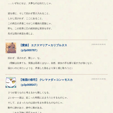
……いずれにせよ、大事なのは出だしじゃ。
波を感じ、そして抗わず受け入れること。
しかし流されず、ここにあること。
この両立の矛盾こそがこの魔術の真髄じゃ。
即ち、この世界に己の絶対的な実存を示す。
先ずは我の体温を感じよ。
[2020-09-23 00:28:22]
【
愛娘
】
エクスマリア
＝
カリブルヌス
（
p3p000787
）
抗わず、流されず。難しい、な。
（理解は出来ても、実践は容易くはない。自然、彼女の手を握り返す力が強くなり。
温かいのに冷たいような、矛盾した熱をより深く感じ取ろうと）
[2020-09-24 21:30:55]
【
海淵の祭司
】
クレマァダ
＝
コン
＝
モスカ
（
p3p008547
）
２つが違うものと考えるから難しくなる。
よいか——波は、起こった時既に止まろうとするものじゃ。
そして、止まったものは波が生まれ得るものなのじゃ。
動中に静があり、静中に動がある。
……これを万物に照応させること。