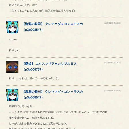
近いもの……それ、は？
（迷ってるようにも見えたが、知的好奇心は抑えられず）
[2020-11-05 21:02:36]
【
海淵の祭司
】
クレマァダ
＝
コン
＝
モスカ
（
p3p008547
）
………
祈りじゃ。
[2020-11-05 21:08:21]
【
愛娘
】
エクスマリア
＝
カリブルヌス
（
p3p000787
）
祈り……それは、神への、かの竜への、か。
[2020-11-05 21:40:35]
【
海淵の祭司
】
クレマァダ
＝
コン
＝
モスカ
（
p3p008547
）
結果的にはそうなる。
……もはや、我らが神はあれとは乖離しておると言って良いじゃろう。それほどの時
間と変遷が経ち……信仰と化しておる。
じゃが、あれが雛形であることには変わりはない。