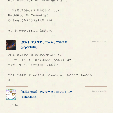
我とて、猛り狂う憎しみの中に、常に畏れを抱いておった。
……我と同じ道を歩むとは、即ちそういうことじゃ。
我らが祈りとは、常に守る為の術である。
その矛先をどう向けるかはお主次第であるし……
そも、学ぶか否か定まるのもお主次第じゃ。
[2020-11-05 22:37:43]
【
愛娘
】
エクスマリア
＝
カリブルヌス
（
p3p000787
）
アレに、怒りがないとは、言わない。憎しみも、だ。
……だが、カタラァナは、自ら受け止めた。その祈りを、以て。
マリアは、知りたい。その生き様が、その祈りが。
そのような意思で、届けられるかは、わからない、が……祈ることで、歩めるなら
ば。
[2020-11-06 12:06:47]
【
海淵の祭司
】
クレマァダ
＝
コン
＝
モスカ
（
p3p008547
）
……いあ。