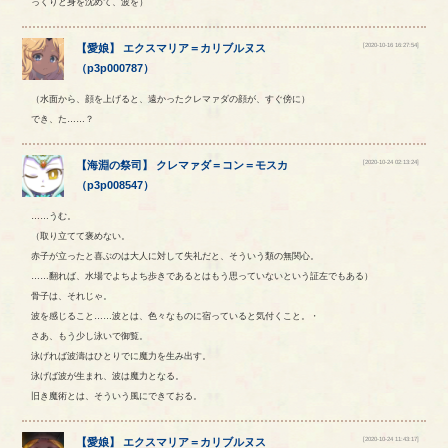
っくりと身を沈めて、波を）
[2020-10-16 16:27:54]
【
愛娘
】
エクスマリア
＝
カリブルヌス
（
p3p000787
）
（水面から、顔を上げると、遠かったクレマァダの顔が、すぐ傍に）
でき、た……？
[2020-10-24 02:13:24]
【
海淵の祭司
】
クレマァダ
＝
コン
＝
モスカ
（
p3p008547
）
……うむ。
（取り立てて褒めない。
赤子が立ったと喜ぶのは大人に対して失礼だと、そういう類の無関心。
……翻れば、水場でよちよち歩きであるとはもう思っていないという証左でもある）
骨子は、それじゃ。
波を感じること……波とは、色々なものに宿っていると気付くこと。・
さあ、もう少し泳いで御覧。
泳げれば波濤はひとりでに魔力を生み出す。
泳げば波が生まれ、波は魔力となる。
旧き魔術とは、そういう風にできておる。
[2020-10-24 11:43:17]
【
愛娘
】
エクスマリア
＝
カリブルヌス