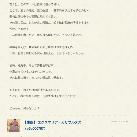
暫くは、このプールは自由に使って良い。
ここで、波との感応、波の生成……基本功をひたすら積むのじゃ。
聖句は頭の中でも実際に唱えても良い。
その間に我は、お主が次の段階……式を編む習練の準備をするが。
何か、あるか？
……仲間を癒したい。敵を打ち倒したい。そういう思いが。
極論を言えば、我やあれと同じ魔術はお主は扱えぬ。
いや、お主と同じ術を我らは扱えぬ、と言うべきじゃろうか。
祈祷、絶海拳、そして夢見る呼び声……
体系だっているのはそれのみじゃ。
それ以外の術を、モスカの民は己で見出す。
お主にも、お主だけの波濤があるのじゃ。
だから、我に出来るのは、その手助けをすることだけ……
じゃから、何かないか？
[2020-11-10 01:37:30]
【
愛娘
】
エクスマリア
＝
カリブルヌス
（
p3p000787
）