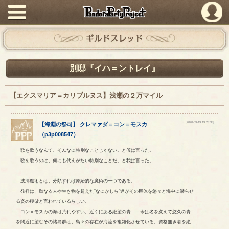
PandoraPartyProject
ギルドスレッド
別邸『イハ＝ントレイ』
【エクスマリア＝カリブルヌス】浅瀬の２万マイル
[2020-09-19 19:28:38]
【
海淵の祭司
】
クレマァダ
＝
コン
＝
モスカ
（
p3p008547
）
歌を歌うなんて、そんなに特別なことじゃない。と僕は言った。
歌を歌うのは、何にも代えがたい特別なことだ。と我は言った。
波濤魔術とは、分類すれば原始的な魔術の一つである。
発祥は、単なる人や生き物を超えた“なにかしら”達がその巨体を悠々と海中に潜らせ
る姿の模倣と言われているらしい。
コン＝モスカの海は荒れやすい。近くにある絶望の青――今は名を変えて悠久の青
を間近に望むその諸島群は、島々の存在が海流を複雑化させている。資格無き者を絶