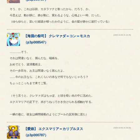
そう、か。これは以前、カタラァナと歌ったから、だろう、か。
今思えば、動が静に、静が動に、変わるような。心地よい一時、だった。
（ゆらゆらと、凪いだ細波が移ったかのように、金の髪が静かに波打っている）
[2020-10-05 21:10:25]
【
海淵の祭司
】
クレマァダ
＝
コン
＝
モスカ
（
p3p008547
）
…………そう。
それは間違いなく、掴んだな。端緒を。
おめでとう、波濤魔術士。
その一歩目を、お主は間違いなく踏んだよ。
……今のお主なら、これくらいの水なぞ何でもないじゃろう？
ちょっとこっちまで来てご覧。
（そう言うと、クレマァダはちゃぽ、と頭を暗い水の中に沈めた。
エクスマリアの足下で、水がうねってかき分けられる感触がする。
一瞬の後に、彼女は瞬間移動のようにプールの反対側に居た）
[2020-10-06 15:28:05]
【
愛娘
】
エクスマリア
＝
カリブルヌス
（
p3p000787
）