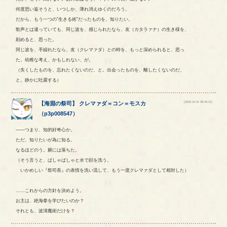
何度思い返そうと、いつしか、薄れ消えゆくのだろう。
だから、もう一つの”生きる術”だったものを、知りたい。
歌声とは違っていても、同じ波を、感じられたなら、友（カタラァナ）の生き様を、
刻めると、思った。
同じ波を、手繰れたなら、友（クレマァダ）との時を、もっと深められると、思っ
た。幼稚な考え、かもしれない、が。
（失くしたものを、忘れたくないのだ、と。出会ったものを、離したくないのだ、
と。静かに吐露する）
[2020-10-31 08:45:21]
【
海淵の祭司
】
クレマァダ
＝
コン
＝
モスカ
（
p3p008547
）
――つまり、知的好奇心か。
ただ、知りたいが為に知る。
なるほどのう。腑には落ちた。
（そう言うと、ばしゃばしゃと水で顔を洗う。
いかめしい『祭司長』の表情を洗い流して、もう一度クレマァダとして相対した）
……これからの方針を決めよう。
お主は、絶海拳を学びたいのか？
それとも、波濤魔術だけを？