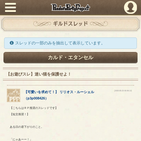
PandoraPartyProject
ギルドスレッド
スレッドの一部のみを抽出して表示しています。
カルド・エタンセル
【お遊びスレ】迷い猫を保護せよ！
[2020-05-23 00:06:12]
【
可愛いを求めて！
】
リリオス
・
ルーシェル
（
p3p008426
）
【こちらはＲＰ推奨のスレッドです】
【短文推奨！】
ある日の昼下がりのこと。
「にゃあーー！」