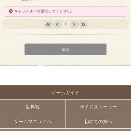
キャラクターを選択してください。
1
« first
‹
next ›
last »
prev
戻る
ゲームガイド
世界観
サイドストーリー
ゲームマニュアル
初めての方へ