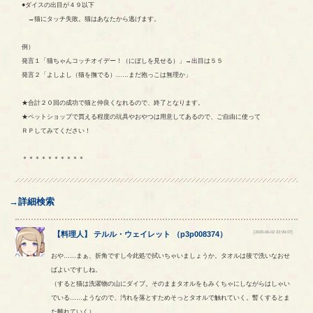
●ダイスの出目が４９以下
→猫にタッチ失敗。猫はあなたから逃げます。
例）
発言１「猫ちゃんコッチオイデー！（にぼしを見せる）」→出目は５５
発言２「よしよし（猫を撫でる）……まだ抱っこは無理か」
★合計２０回の成功で猫と仲良くなれるので、終了となります。
★ペットショップで買える程度の玩具やおやつは用意してあるので、ご自由に使って
ＲＰしてみてください！
＊＊＊＊＊＊＊＊＊＊
→詳細検索
[2020-06-02 22:09:07]
【
料理人
】
テルル
・
ウェイレット
（
p3p008374
）
おや……まぁ、折角ですし今此処で拭いちゃいましょうか。タオルは後で洗いなおせ
ばよいですしね。
（すると猫は洗濯物の山にダイブ。そのままタオルをもみくちゃにしながらはしゃい
でいる……ようなので、汚れを落とすためそっとタオルで触れていく。暫くするとま
た離れていく）