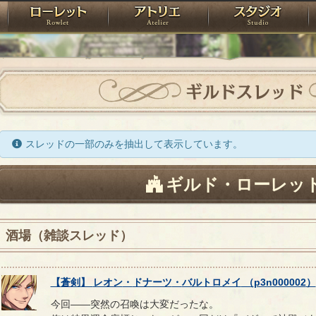
神殿
ローレット
アトリエ
raPartyProject
ギルドスレッド
スレッドの一部のみを抽出して表示しています。
ギルド・ローレッ
酒場（雑談スレッド）
【
蒼剣
】
レオン
・
ドナーツ
・
バルトロメイ
（
p3n000002
）
今回――突然の召喚は大変だったな。