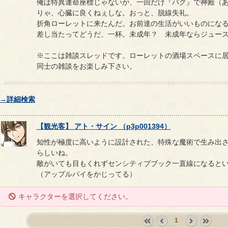
俺は特異運命座標じゃないが、一回だけ『バグ』で神殿（
りゃ、心臓に良くねぇしな。おっと、脱線失礼。
折角ローレットに来たんだ。お前達の生活がいいものにな
差し当たってどうだ、一杯。未成年？ 未成年ならジュー
※ここは雑談スレッドです。ローレットの酒場スペースに
同士の雑談をお楽しみ下さい。
→詳細検索
【
観光客
】
アト
・
サイン
（
p3p001394
）
知性が極度に高いように設計された、特殊な魔術で生み出
らしいね。
敵がいても目もくれずセンシティブブック一直線になると
（アップルパイをかじってる）
キャラクターを選択してください。
1