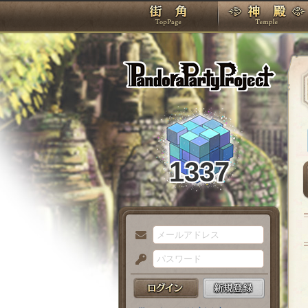
TOP
Pando
1337
メ
ー
パ
ル
ス