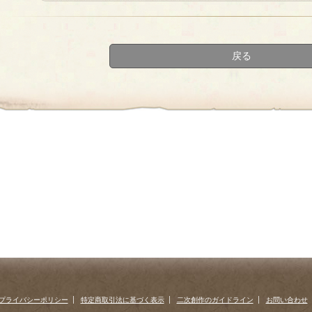
«
‹
next
last
first
prev
›
»
戻る
プライバシーポリシー
特定商取引法に基づく表示
二次創作のガイドライン
お問い合わせ