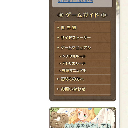
※ ID/パスワードを忘れた方
ア
ワ
ド
ー
レ
ド
ゲームガイド
ス
世界観
サイドストーリー
ゲームマニュアル
シナリオルール
アトリエルール
戦闘マニュアル
初めての方へ
お問い合わせ