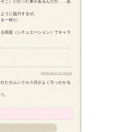
あそこ）に行った事があるんだが……あ
るように協力するぜ。
スを一杯だ。
居る前提（シチュエーション）でキャラ
[2020-06-10 22:19:29]
されたホムンクルス兵がよく引っかかる
いう。