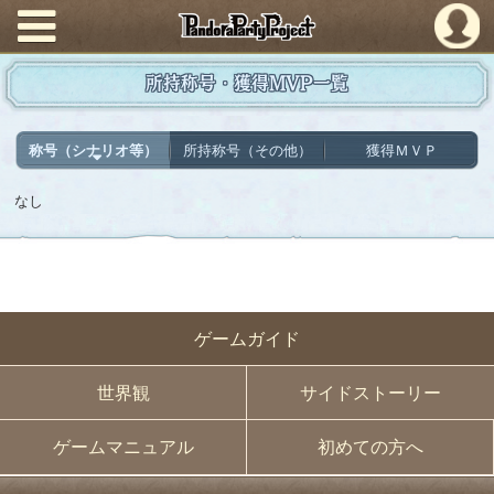
PandoraPartyProject
所持称号・獲得MVP一覧
称号（シナリオ等）
所持称号（その他）
獲得ＭＶＰ
なし
ゲームガイド
世界観
サイドストーリー
ゲームマニュアル
初めての方へ