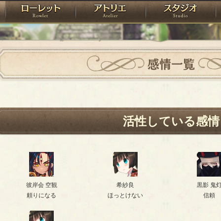
神殿
ローレット
アトリエ
raPartyProject
感情一覧
活性している感情
彼岸会 空観
希紗良
黒影 鬼
頼りになる
ほっとけない
信頼