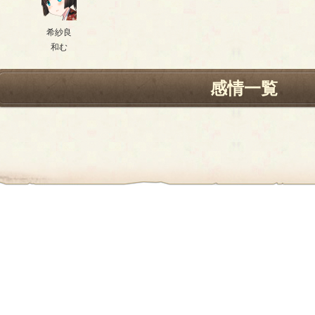
希紗良
和む
感情一覧