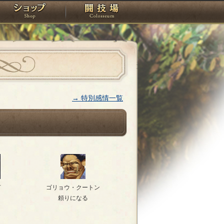
スタジオ
ショップ
闘技場
→ 特別感情一覧
灯
ゴリョウ・クートン
頼りになる