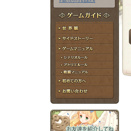
※ ID/パスワードを忘れた方
ア
ワ
ド
ー
レ
ド
ゲームガイド
ス
世界観
サイドストーリー
ゲームマニュアル
シナリオルール
アトリエルール
戦闘マニュアル
初めての方へ
お問い合わせ