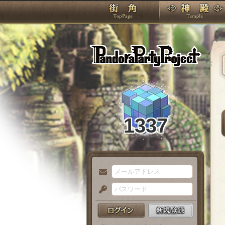
TOP
Pando
1337
メ
ー
パ
ル
ス