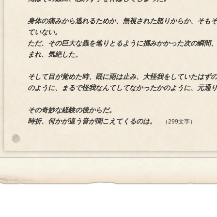
身体の痛みから逃れるためか、無視された怒りからか、そも
ていない。
ただ、その巨大な蟲を毟りとるように掴みかかった次の瞬間
まれ、気絶した。
そして目が覚めた時、既に雨は止み、大怪我をしていたはず
のように、まるで怪我なんてしてなかったかのように、元通
その奇妙な経験の後からだ。
時折、何かが這う音が聞こえてくるのは。
（299文字）