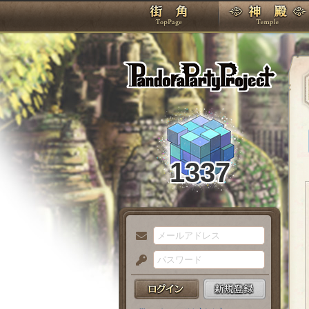
TOP
Pando
1337
メ
ー
パ
ル
ス