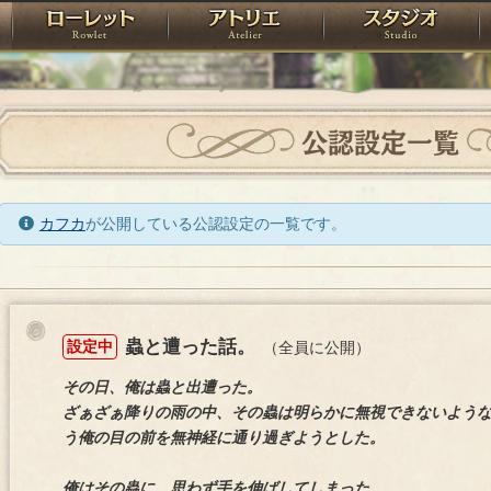
神殿
ローレット
アトリエ
raPartyProject
公認設定一覧
カフカ
が公開している公認設定の一覧です。
蟲と遭った話。
設定中
（全員に公開）
その日、俺は蟲と出遭った。
ざぁざぁ降りの雨の中、その蟲は明らかに無視できないよう
う俺の目の前を無神経に通り過ぎようとした。
俺はその蟲に、思わず手を伸ばしてしまった。