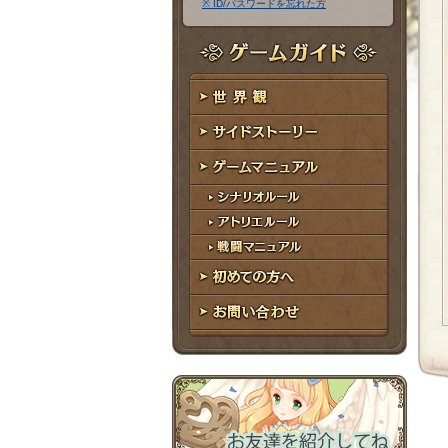
※ ID/パスワードを忘れた方
ア
ワ
ド
ー
レ
ド
ゲームガイド
ス
世界観
サイドストーリー
ゲームマニュアル
シナリオルール
アトリエルール
戦闘マニュアル
初めての方へ
お問い合わせ