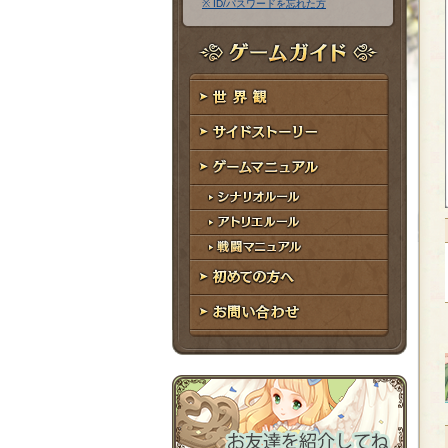
※ ID/パスワードを忘れた方
ア
ワ
ド
ー
レ
ド
ゲームガイド
ス
世界観
サイドストーリー
ゲームマニュアル
シナリオルール
アトリエルール
戦闘マニュアル
初めての方へ
お問い合わせ