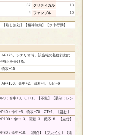
37
13
クリティカル
4
10
ファンブル
】
【崩し無効】
【精神無効】
【水中行動】
0、AP+75、シナリオ時、該当職の基礎行動に
利補正を受ける。
、物攻+15
0、AP+150、命中+2、回避+4、反応+6
P0：命中+8、CT+1、【
不殺
】【装制：レン
P40：命中+5、物攻+70、CT+1、【
乱れ
】
P100：命中+3、回避+3、反応+8、【
自付
】
P80：命中+18、【
弱点
】【
ブレイク
】【
痺