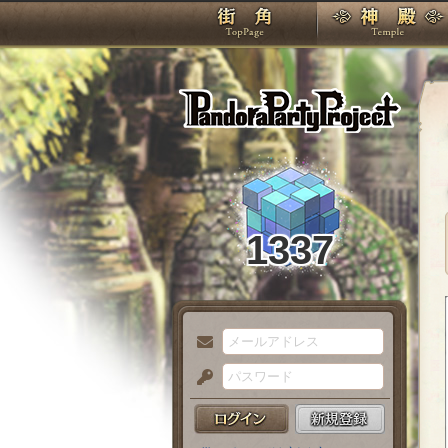
TOP
Pando
1337
メ
ー
パ
ル
ス