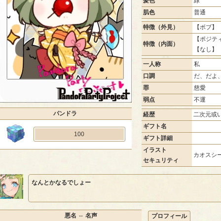
髪色
緑
肌色
普通
特徴（外見）
【ボブ】 
【ポジティ
特徴（内面）
【なし】
一人称
私
口調
だ、だよ
罪
慈愛
弱点
不運
パンドラ
経歴
二次元或
ギフト名
100
ギフト詳細
イラスト
カオスシー
セキュリティ
なんとかなるでしょー
悪名 ⇔ 名声
プロフィール