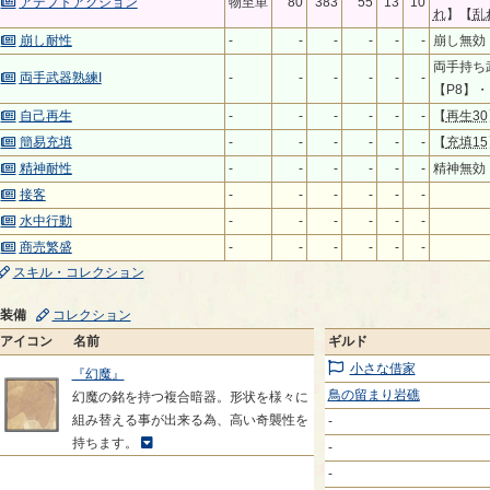
アデプトアクション
物至単
80
383
55
13
10
れ
】【
乱
崩し耐性
-
-
-
-
-
-
崩し無効
両手持ち
両手武器熟練I
-
-
-
-
-
-
【P8】・
自己再生
-
-
-
-
-
-
【
再生30
簡易充填
-
-
-
-
-
-
【
充填15
精神耐性
-
-
-
-
-
-
精神無効
接客
-
-
-
-
-
-
水中行動
-
-
-
-
-
-
商売繁盛
-
-
-
-
-
-
スキル・コレクション
装備
コレクション
アイコン
名前
ギルド
小さな借家
『幻魔』
鳥の留まり岩礁
幻魔の銘を持つ複合暗器。形状を様々に
組み替える事が出来る為、高い奇襲性を
-
持ちます。
-
-