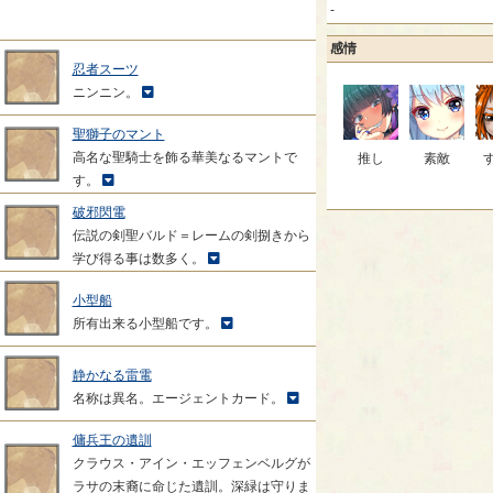
-
感情
忍者スーツ
ニンニン。
聖獅子のマント
高名な聖騎士を飾る華美なるマントで
推し
素敵
す。
破邪閃電
伝説の剣聖バルド＝レームの剣捌きから
学び得る事は数多く。
小型船
所有出来る小型船です。
静かなる雷電
名称は異名。エージェントカード。
傭兵王の遺訓
クラウス・アイン・エッフェンベルグが
ラサの末裔に命じた遺訓。深緑は守りま