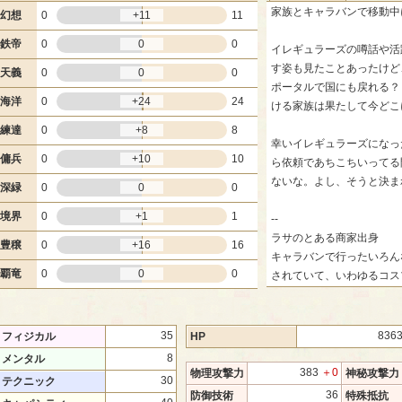
家族とキャラバンで移動中
幻想
0
+11
11
鉄帝
0
0
0
イレギュラーズの噂話や活
す姿も見たことあったけど
天義
0
0
0
ポータルで国にも戻れる？
海洋
0
+24
24
ける家族は果たして今どこ
練達
0
+8
8
幸いイレギュラーズになっ
傭兵
0
+10
10
ら依頼であちこちいってる
ないな。よし、そうと決ま
深緑
0
0
0
境界
0
+1
1
--
ラサのとある商家出身
豊穣
0
+16
16
キャラバンで行ったいろん
覇竜
0
0
0
されていて、いわゆるコス
35
836
フィジカル
HP
8
メンタル
383
＋0
物理攻撃力
神秘攻撃力
30
テクニック
36
防御技術
特殊抵抗