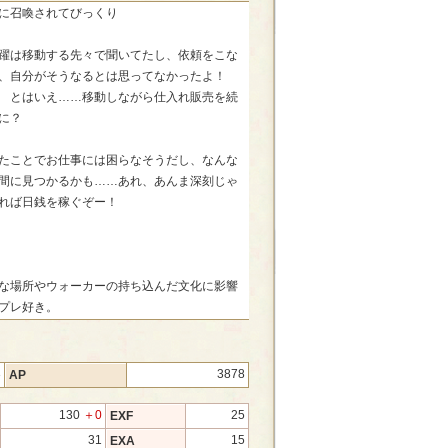
に召喚されてびっくり
躍は移動する先々で聞いてたし、依頼をこな
、自分がそうなるとは思ってなかったよ！
 とはいえ……移動しながら仕入れ販売を続
に？
たことでお仕事には困らなそうだし、なんな
間に見つかるかも……あれ、あんま深刻じゃ
れば日銭を稼ぐぞー！
な場所やウォーカーの持ち込んだ文化に影響
プレ好き。
3
3878
AP
130
＋0
25
EXF
31
15
EXA