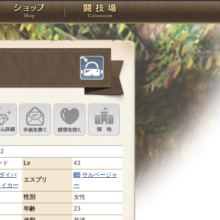
スタジオ
ショップ
闘技場
定
ル設定
アイテム詳細
手紙を書く
このキャラクターに感情を抱く
領地を見る
52
ード
Lv
43
ダイバ
サルベージャ
エスプリ
ライカー
ー
性別
女性
年齢
23