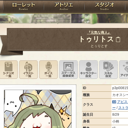
神殿
ローレット
アトリエ
raPartyProject
『元気な商人』
トゥリトス
とぅりとす
シナリオ一覧
イラスト一覧
ボイス一覧
ステータス画像変更
キャラクター設
スキ
ID
p3p0081
種族
カオスシ
アビス
クラス
ー
/
スト
誕生日
8/29
身長
小柄