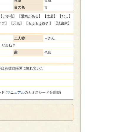
体型
普通
目の色
青
【アホ毛】 【愛嬌がある】 【太眉】 【なし】
ブ】 【元気】 【もふもふ好き】 【読書家】
二人称
～さん
、だよね？
罰
色欲
いは英雄冒険譚に憧れていた
ド (
マニュアル
のカオスシードを参照)