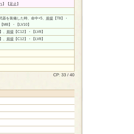
れ
】【
足止
】
武器を装備した時、命中+5、
前提
【T8】・
【M8】・【LV10】
】、
前提
【C12】・【LV8】
】、
前提
【C12】・【LV8】
CP: 33 / 40