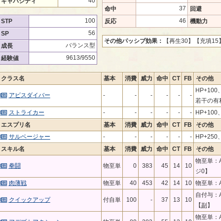
40
キャパシティ
37
命中
回避
100
46
STP
反応
機動力
56
SP
その他パッシブ効果：
【再生30】
【充填15
バランス型
成長
9613/9550
経験値
クラス名
基本
消費
威力
命中
CT
FB
その他
HP+10
アビスダイバー
-
-
-
-
-
-
若干の有
ストライカー
-
-
-
-
-
-
HP+100
エスプリ名
基本
消費
威力
命中
CT
FB
その他
サルベージャー
-
-
-
-
-
-
HP+25
スキル名
基本
消費
威力
命中
CT
FB
その他
物至単：A
拳闘
物至単
0
383
45
14
10
ジ0】
肉薄戦
物至単
40
453
42
14
10
物至単：A
自付与：A
クイックアップ
付自単
100
-
37
13
10
【
副
】
物至単：A