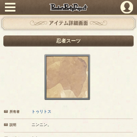
PandoraPartyProject
アイテム詳細画面
忍者スーツ
トゥリトス
所有者
ニンニン。
説明