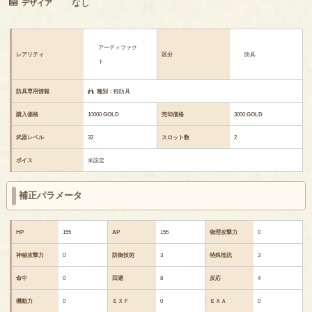
なし
デザイア
アーティファク
レアリティ
区分
防具
ト
防具専用情報
種別：
軽防具
購入価格
10000
GOLD
売却価格
3000
GOLD
武器レベル
32
スロット数
2
ボイス
未設定
補正パラメータ
HP
155
AP
155
物理攻撃力
0
神秘攻撃力
0
防御技術
3
特殊抵抗
3
命中
0
回避
8
反応
4
機動力
0
ＥＸＦ
0
ＥＸＡ
0